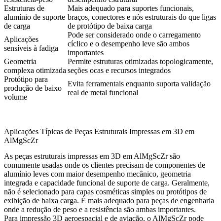
Estruturas de
Mais adequado para suportes funcionais,
alumínio de suporte
braços, conectores e nós estruturais do que ligas
de carga
de protótipo de baixa carga
Pode ser considerado onde o carregamento
Aplicações
cíclico e o desempenho leve são ambos
sensíveis à fadiga
importantes
Geometria
Permite estruturas otimizadas topologicamente,
complexa otimizada
seções ocas e recursos integrados
Protótipo para
Evita ferramentais enquanto suporta validação
produção de baixo
real de metal funcional
volume
Aplicações Típicas de Peças Estruturais Impressas em 3D em
AlMgScZr
As peças estruturais impressas em 3D em AlMgScZr são
comumente usadas onde os clientes precisam de componentes de
alumínio leves com maior desempenho mecânico, geometria
integrada e capacidade funcional de suporte de carga. Geralmente,
não é selecionado para capas cosméticas simples ou protótipos de
exibição de baixa carga. É mais adequado para peças de engenharia
onde a redução de peso e a resistência são ambas importantes.
Para
impressão 3D aeroespacial e de aviação
, o AlMgScZr pode