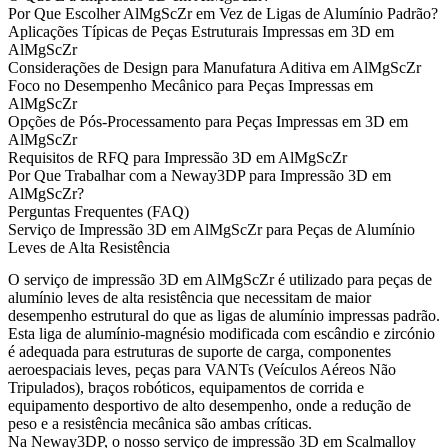
Por Que Escolher AlMgScZr em Vez de Ligas de Alumínio Padrão?
Aplicações Típicas de Peças Estruturais Impressas em 3D em
AlMgScZr
Considerações de Design para Manufatura Aditiva em AlMgScZr
Foco no Desempenho Mecânico para Peças Impressas em
AlMgScZr
Opções de Pós-Processamento para Peças Impressas em 3D em
AlMgScZr
Requisitos de RFQ para Impressão 3D em AlMgScZr
Por Que Trabalhar com a Neway3DP para Impressão 3D em
AlMgScZr?
Perguntas Frequentes (FAQ)
Serviço de Impressão 3D em AlMgScZr para Peças de Alumínio
Leves de Alta Resistência
O serviço de impressão 3D em AlMgScZr é utilizado para peças de
alumínio leves de alta resistência que necessitam de maior
desempenho estrutural do que as ligas de alumínio impressas padrão.
Esta liga de alumínio-magnésio modificada com escândio e zircónio
é adequada para estruturas de suporte de carga, componentes
aeroespaciais leves, peças para VANTs (Veículos Aéreos Não
Tripulados), braços robóticos, equipamentos de corrida e
equipamento desportivo de alto desempenho, onde a redução de
peso e a resistência mecânica são ambas críticas.
Na Neway3DP, o nosso serviço de
impressão 3D em Scalmalloy