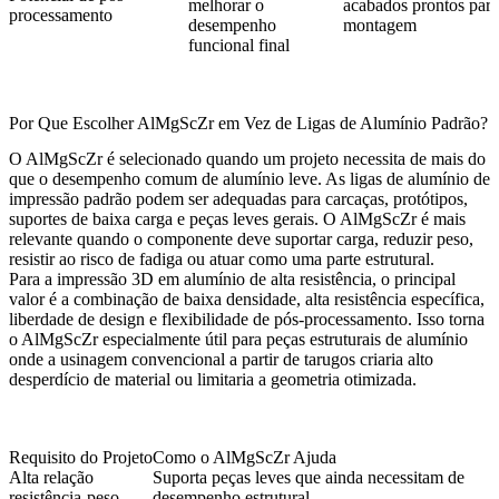
melhorar o
acabados prontos para
processamento
desempenho
montagem
funcional final
Por Que Escolher AlMgScZr em Vez de Ligas de Alumínio Padrão?
O AlMgScZr é selecionado quando um projeto necessita de mais do
que o desempenho comum de alumínio leve. As ligas de alumínio de
impressão padrão podem ser adequadas para carcaças, protótipos,
suportes de baixa carga e peças leves gerais. O AlMgScZr é mais
relevante quando o componente deve suportar carga, reduzir peso,
resistir ao risco de fadiga ou atuar como uma parte estrutural.
Para a impressão 3D em alumínio de alta resistência, o principal
valor é a combinação de baixa densidade, alta resistência específica,
liberdade de design e flexibilidade de pós-processamento. Isso torna
o AlMgScZr especialmente útil para peças estruturais de alumínio
onde a usinagem convencional a partir de tarugos criaria alto
desperdício de material ou limitaria a geometria otimizada.
Requisito do Projeto
Como o AlMgScZr Ajuda
Alta relação
Suporta peças leves que ainda necessitam de
resistência-peso
desempenho estrutural