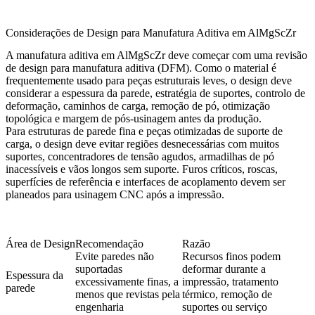
Considerações de Design para Manufatura Aditiva em AlMgScZr
A manufatura aditiva em AlMgScZr deve começar com uma revisão
de design para manufatura aditiva (DFM). Como o material é
frequentemente usado para peças estruturais leves, o design deve
considerar a espessura da parede, estratégia de suportes, controlo de
deformação, caminhos de carga, remoção de pó, otimização
topológica e margem de pós-usinagem antes da produção.
Para estruturas de parede fina e peças otimizadas de suporte de
carga, o design deve evitar regiões desnecessárias com muitos
suportes, concentradores de tensão agudos, armadilhas de pó
inacessíveis e vãos longos sem suporte. Furos críticos, roscas,
superfícies de referência e interfaces de acoplamento devem ser
planeados para usinagem CNC após a impressão.
Área de Design
Recomendação
Razão
Evite paredes não
Recursos finos podem
suportadas
deformar durante a
Espessura da
excessivamente finas, a
impressão, tratamento
parede
menos que revistas pela
térmico, remoção de
engenharia
suportes ou serviço