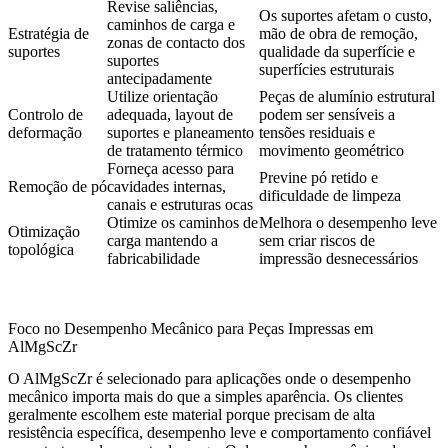
Revise saliências,
Os suportes afetam o custo,
caminhos de carga e
Estratégia de
mão de obra de remoção,
zonas de contacto dos
suportes
qualidade da superfície e
suportes
superfícies estruturais
antecipadamente
Utilize orientação
Peças de alumínio estrutural
Controlo de
adequada, layout de
podem ser sensíveis a
deformação
suportes e planeamento
tensões residuais e
de tratamento térmico
movimento geométrico
Forneça acesso para
Previne pó retido e
Remoção de pó
cavidades internas,
dificuldade de limpeza
canais e estruturas ocas
Otimize os caminhos de
Melhora o desempenho leve
Otimização
carga mantendo a
sem criar riscos de
topológica
fabricabilidade
impressão desnecessários
Foco no Desempenho Mecânico para Peças Impressas em
AlMgScZr
O AlMgScZr é selecionado para aplicações onde o desempenho
mecânico importa mais do que a simples aparência. Os clientes
geralmente escolhem este material porque precisam de alta
resistência específica, desempenho leve e comportamento confiável