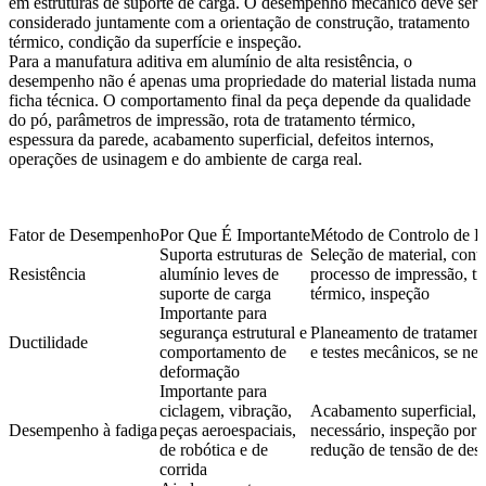
em estruturas de suporte de carga. O desempenho mecânico deve ser
considerado juntamente com a orientação de construção, tratamento
térmico, condição da superfície e inspeção.
Para a manufatura aditiva em alumínio de alta resistência, o
desempenho não é apenas uma propriedade do material listada numa
ficha técnica. O comportamento final da peça depende da qualidade
do pó, parâmetros de impressão, rota de tratamento térmico,
espessura da parede, acabamento superficial, defeitos internos,
operações de usinagem e do ambiente de carga real.
Fator de Desempenho
Por Que É Importante
Método de Controlo de E
Suporta estruturas de
Seleção de material, cont
Resistência
alumínio leves de
processo de impressão, t
suporte de carga
térmico, inspeção
Importante para
segurança estrutural e
Planeamento de tratament
Ductilidade
comportamento de
e testes mecânicos, se nec
deformação
Importante para
ciclagem, vibração,
Acabamento superficial, 
Desempenho à fadiga
peças aeroespaciais,
necessário, inspeção por
de robótica e de
redução de tensão de des
corrida