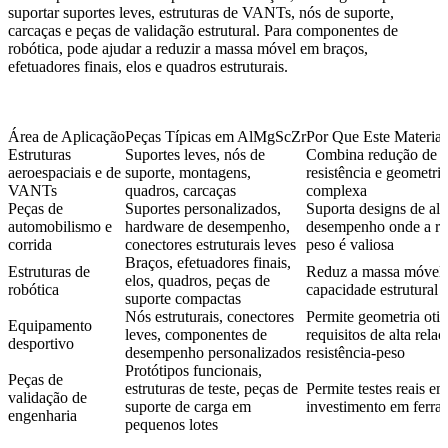
suportar suportes leves, estruturas de VANTs, nós de suporte,
carcaças e peças de validação estrutural. Para
componentes de
robótica
, pode ajudar a reduzir a massa móvel em braços,
efetuadores finais, elos e quadros estruturais.
Área de Aplicação
Peças Típicas em AlMgScZr
Por Que Este Materia
Estruturas
Suportes leves, nós de
Combina redução de p
aeroespaciais e de
suporte, montagens,
resistência e geometria
VANTs
quadros, carcaças
complexa
Peças de
Suportes personalizados,
Suporta designs de alt
automobilismo e
hardware de desempenho,
desempenho onde a re
corrida
conectores estruturais leves
peso é valiosa
Braços, efetuadores finais,
Estruturas de
Reduz a massa móvel
elos, quadros, peças de
robótica
capacidade estrutural
suporte compactas
Nós estruturais, conectores
Permite geometria oti
Equipamento
leves, componentes de
requisitos de alta rela
desportivo
desempenho personalizados
resistência-peso
Protótipos funcionais,
Peças de
estruturas de teste, peças de
Permite testes reais e
validação de
suporte de carga em
investimento em ferra
engenharia
pequenos lotes