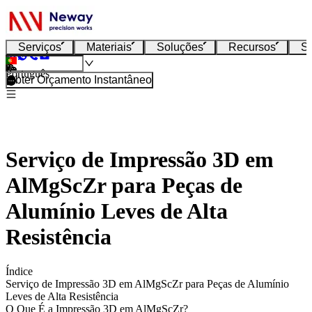
Serviços
Materiais
Soluções
Recursos
S
Português
Obter Orçamento Instantâneo
Serviço de Impressão 3D em
AlMgScZr para Peças de
Alumínio Leves de Alta
Resistência
Índice
Serviço de Impressão 3D em AlMgScZr para Peças de Alumínio
Leves de Alta Resistência
O Que É a Impressão 3D em AlMgScZr?