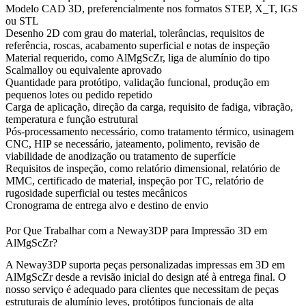
Modelo CAD 3D, preferencialmente nos formatos STEP, X_T, IGS
ou STL
Desenho 2D com grau do material, tolerâncias, requisitos de
referência, roscas, acabamento superficial e notas de inspeção
Material requerido, como AlMgScZr, liga de alumínio do tipo
Scalmalloy ou equivalente aprovado
Quantidade para protótipo, validação funcional, produção em
pequenos lotes ou pedido repetido
Carga de aplicação, direção da carga, requisito de fadiga, vibração,
temperatura e função estrutural
Pós-processamento necessário, como tratamento térmico, usinagem
CNC, HIP se necessário, jateamento, polimento, revisão de
viabilidade de anodização ou tratamento de superfície
Requisitos de inspeção, como relatório dimensional, relatório de
MMC, certificado de material, inspeção por TC, relatório de
rugosidade superficial ou testes mecânicos
Cronograma de entrega alvo e destino de envio
Por Que Trabalhar com a Neway3DP para Impressão 3D em
AlMgScZr?
A Neway3DP suporta peças personalizadas impressas em 3D em
AlMgScZr desde a revisão inicial do design até à entrega final. O
nosso serviço é adequado para clientes que necessitam de peças
estruturais de alumínio leves, protótipos funcionais de alta