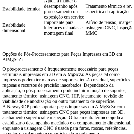
Ajuda a manter o
desempenho após
Tratamento térmico e rev
Estabilidade térmica
processamento ou
específica da aplicação
exposição em serviço
Importante para
Alívio de tensão, margem
Estabilidade
interfaces usinadas e
usinagem CNC, inspeção
dimensional
montagem final
MMC
Opções de Pós-Processamento para Peças Impressas em 3D em
AlMgScZr
O pós-processamento é frequentemente necessário para peças
estruturais impressas em 3D em AlMgScZr. As peças tal como
impressas podem ter marcas de suportes, tensão residual, superfícies
rugosas e recursos de precisão inacabados. Dependendo da
aplicação, o pós-processamento pode incluir remoção de suportes,
tratamento térmico, usinagem CNC, HIP, jateamento, revisão de
viabilidade de anodização ou outro tratamento de superfície.
A Neway3DP pode suportar peças impressas em AlMgScZr com
tratamento térmico
,
usinagem CNC para peças impressas em 3D
,
acabamento superficial e inspeção. O tratamento térmico ajuda a
estabilizar o desempenho mecânico e o comportamento dimensional,
enquanto a usinagem CNC é usada para furos, roscas, referências,
assentos de rolamento e superfícies de acoplamento.