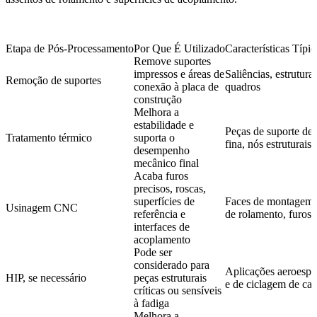
Etapa de Pós-Processamento
Por Que É Utilizado
Características Típ
Remove suportes
impressos e áreas de
Saliências, estrutura
Remoção de suportes
conexão à placa de
quadros
construção
Melhora a
estabilidade e
Peças de suporte de 
Tratamento térmico
suporta o
fina, nós estruturais
desempenho
mecânico final
Acaba furos
precisos, roscas,
superfícies de
Faces de montagem, f
Usinagem CNC
referência e
de rolamento, furos 
interfaces de
acoplamento
Pode ser
considerado para
Aplicações aeroespac
HIP, se necessário
peças estruturais
e de ciclagem de car
críticas ou sensíveis
à fadiga
Melhora a