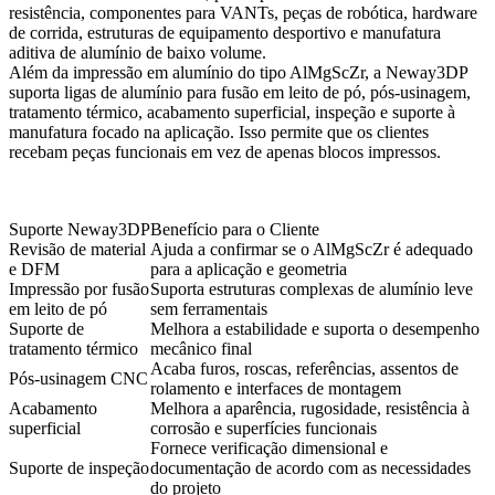
resistência, componentes para VANTs, peças de robótica, hardware
de corrida, estruturas de equipamento desportivo e manufatura
aditiva de alumínio de baixo volume.
Além da impressão em alumínio do tipo AlMgScZr, a Neway3DP
suporta
ligas de alumínio para fusão em leito de pó
, pós-usinagem,
tratamento térmico, acabamento superficial, inspeção e suporte à
manufatura focado na aplicação. Isso permite que os clientes
recebam peças funcionais em vez de apenas blocos impressos.
Suporte Neway3DP
Benefício para o Cliente
Revisão de material
Ajuda a confirmar se o AlMgScZr é adequado
e DFM
para a aplicação e geometria
Impressão por fusão
Suporta estruturas complexas de alumínio leve
em leito de pó
sem ferramentais
Suporte de
Melhora a estabilidade e suporta o desempenho
tratamento térmico
mecânico final
Acaba furos, roscas, referências, assentos de
Pós-usinagem CNC
rolamento e interfaces de montagem
Acabamento
Melhora a aparência, rugosidade, resistência à
superficial
corrosão e superfícies funcionais
Fornece verificação dimensional e
Suporte de inspeção
documentação de acordo com as necessidades
do projeto