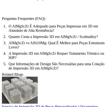
Perguntas Frequentes (FAQ)
O AlMgScZr É Adequado para Peças Impressas em 3D em
Alumínio de Alta Resistência?
Quanto Custa a Impressão 3D em AlMgScZr / Scalmalloy?
AlMgScZr vs AlSi10Mg: Qual É Melhor para Peças Estruturais
Leves?
A Impressão 3D em AlMgScZr Requer Tratamento Térmico ou
HIP?
Que Informações de Design São Necessárias para uma Cotação
de Impressão 3D em AlMgScZr?
Related Blogs
Serviço de Impressão 3D de Peças Personalizadas | Orçamentos