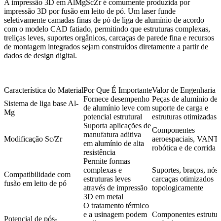
A impressão 3D em AlMgScZr é comumente produzida por
impressão 3D por fusão em leito de pó
. Um laser funde
seletivamente camadas finas de pó de liga de alumínio de acordo
com o modelo CAD fatiado, permitindo que estruturas complexas,
treliças leves, suportes orgânicos, carcaças de parede fina e recursos
de montagem integrados sejam construídos diretamente a partir de
dados de design digital.
Característica do Material
Por Que É Importante
Valor de Engenharia 
Fornece desempenho
Peças de alumínio de
Sistema de liga base Al-
de alumínio leve com
suporte de carga e
Mg
potencial estrutural
estruturas otimizadas
Suporta aplicações de
Componentes
manufatura aditiva
Modificação Sc/Zr
aeroespaciais, VANTs
em alumínio de alta
robótica e de corrida
resistência
Permite formas
complexas e
Suportes, braços, nós 
Compatibilidade com
estruturas leves
carcaças otimizados
fusão em leito de pó
através de impressão
topologicamente
3D em metal
O tratamento térmico
e a usinagem podem
Componentes estrutur
Potencial de pós-