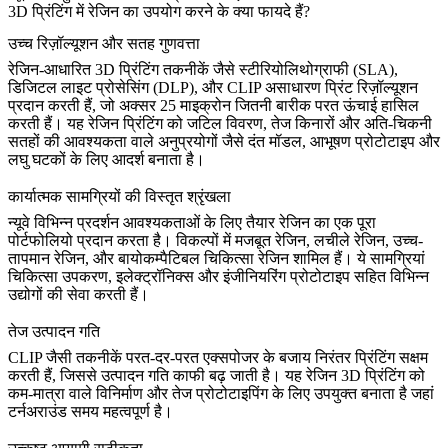
3D प्रिंटिंग में रेजिन का उपयोग करने के क्या फायदे हैं?
उच्च रिज़ॉल्यूशन और सतह गुणवत्ता
रेजिन-आधारित 3D प्रिंटिंग तकनीकें जैसे
स्टीरियोलिथोग्राफी (SLA)
,
डिजिटल लाइट प्रोसेसिंग (DLP)
, और
CLIP
असाधारण प्रिंट रिज़ॉल्यूशन
प्रदान करती हैं, जो अक्सर 25 माइक्रोन जितनी बारीक परत ऊंचाई हासिल
करती हैं। यह रेजिन प्रिंटिंग को जटिल विवरण, तेज किनारों और अति-चिकनी
सतहों की आवश्यकता वाले अनुप्रयोगों जैसे दंत मॉडल, आभूषण प्रोटोटाइप और
लघु घटकों के लिए आदर्श बनाता है।
कार्यात्मक सामग्रियों की विस्तृत श्रृंखला
न्यूवे विभिन्न प्रदर्शन आवश्यकताओं के लिए तैयार
रेजिन
का एक पूरा
पोर्टफोलियो प्रदान करता है। विकल्पों में
मजबूत रेजिन
,
लचीले रेजिन
,
उच्च-
तापमान रेजिन
, और
बायोकम्पैटिबल चिकित्सा रेजिन
शामिल हैं। ये सामग्रियां
चिकित्सा उपकरण, इलेक्ट्रॉनिक्स और इंजीनियरिंग प्रोटोटाइप सहित विभिन्न
उद्योगों की सेवा करती हैं।
तेज उत्पादन गति
CLIP
जैसी तकनीकें परत-दर-परत एक्सपोजर के बजाय निरंतर प्रिंटिंग सक्षम
करती हैं, जिससे उत्पादन गति काफी बढ़ जाती है। यह रेजिन 3D प्रिंटिंग को
कम-मात्रा वाले विनिर्माण और तेज प्रोटोटाइपिंग के लिए उपयुक्त बनाता है जहां
टर्नअराउंड समय महत्वपूर्ण है।