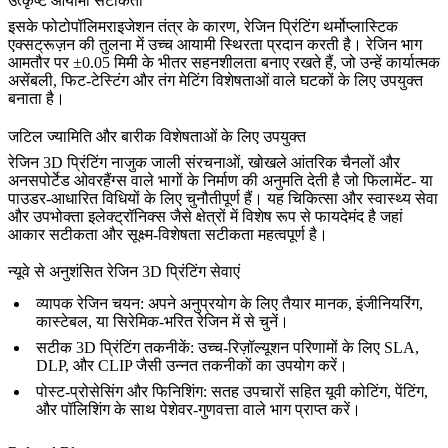
उत्कृष्ट आयामी सटीकता
इसके फोटोपॉलिमराइजेशन तंत्र के कारण, रेजिन प्रिंटिंग थर्मोप्लास्टिक
एक्सट्रूज़न की तुलना में उच्च आयामी स्थिरता प्रदान करती है। रेजिन भाग
आमतौर पर ±0.05 मिमी के भीतर सहनशीलता बनाए रखते हैं, जो उन्हें कार्यात्मक
असेंबली, फिट-टेस्टिंग और तंग मेटिंग विशेषताओं वाले घटकों के लिए उपयुक्त
बनाता है।
जटिल ज्यामिति और बारीक विशेषताओं के लिए उपयुक्त
रेजिन 3D प्रिंटिंग नाजुक जाली संरचनाओं, खोखले आंतरिक चैनलों और
अनसपोर्टेड ओवरहैंग्स वाले भागों के निर्माण की अनुमति देती है जो फिलामेंट- या
पाउडर-आधारित विधियों के लिए चुनौतीपूर्ण हैं। यह
चिकित्सा और स्वास्थ्य सेवा
और
उपभोक्ता इलेक्ट्रॉनिक्स
जैसे क्षेत्रों में विशेष रूप से फायदेमंद है जहां
आकार सटीकता और सूक्ष्म-विशेषता सटीकता महत्वपूर्ण है।
न्यूवे से अनुशंसित रेजिन 3D प्रिंटिंग सेवाएं
व्यापक रेजिन चयन: अपने अनुप्रयोग के लिए तैयार
मानक
,
इंजीनियरिंग
,
कास्टेबल
, या
सिरेमिक-भरित
रेजिन में से चुनें।
सटीक 3D प्रिंटिंग तकनीकें: उच्च-रिज़ॉल्यूशन परिणामों के लिए
SLA
,
DLP
, और
CLIP
जैसी उन्नत तकनीकों का उपयोग करें।
पोस्ट-प्रोसेसिंग और फिनिशिंग:
सतह उपचारों
सहित
यूवी कोटिंग
,
पेंटिंग
,
और
पॉलिशिंग
के साथ पेशेवर-गुणवत्ता वाले भाग प्राप्त करें।