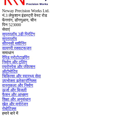
Neway Precision Works Ltd.
नं.3 लेफुशान इंडस्ट्री वेस्ट रोड
फेंगगांग, डोंगगुआन, चीन
पिन 523000
सेवाएं
सुपरएलॉय 3डी प्रिंटिंग
सुपरएलॉय
सीएनसी मशीनिंग
सामग्री एक्सट्रूज़न
समाधान
रैपिड प्रोटोटाइपिंग
निर्माण और टूलिंग
एयरोस्पेस और एविएशन
ऑटोमोटिव
चिकित्सा और स्वास्थ्य सेवा
उपभोक्ता इलेक्ट्रॉनिक्स
वास्तुकला और निर्माण
ऊर्जा और बिजली
फैशन और आभूषण
शिक्षा और अनुसंधान
खेल और मनोरंजन
रोबोटिक्स
हमारे बारे में