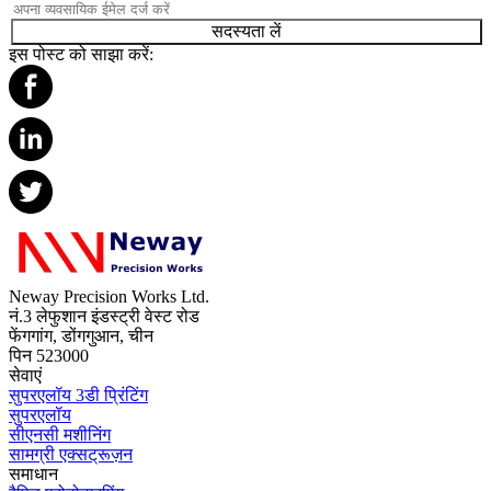
सदस्यता लें
इस पोस्ट को साझा करें:
Neway Precision Works Ltd.
नं.3 लेफुशान इंडस्ट्री वेस्ट रोड
फेंगगांग, डोंगगुआन, चीन
पिन 523000
सेवाएं
सुपरएलॉय 3डी प्रिंटिंग
सुपरएलॉय
सीएनसी मशीनिंग
सामग्री एक्सट्रूज़न
समाधान