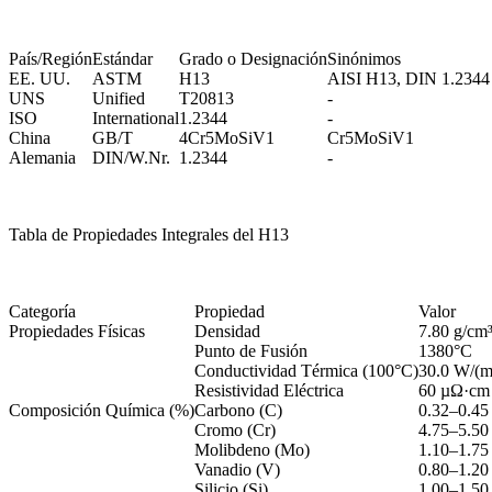
País/Región
Estándar
Grado o Designación
Sinónimos
EE. UU.
ASTM
H13
AISI H13, DIN 1.2344
UNS
Unified
T20813
-
ISO
International
1.2344
-
China
GB/T
4Cr5MoSiV1
Cr5MoSiV1
Alemania
DIN/W.Nr.
1.2344
-
Tabla de Propiedades Integrales del H13
Categoría
Propiedad
Valor
Propiedades Físicas
Densidad
7.80 g/cm
Punto de Fusión
1380°C
Conductividad Térmica (100°C)
30.0 W/(
Resistividad Eléctrica
60 µΩ·cm
Composición Química (%)
Carbono (C)
0.32–0.45
Cromo (Cr)
4.75–5.50
Molibdeno (Mo)
1.10–1.75
Vanadio (V)
0.80–1.20
Silicio (Si)
1.00–1.50