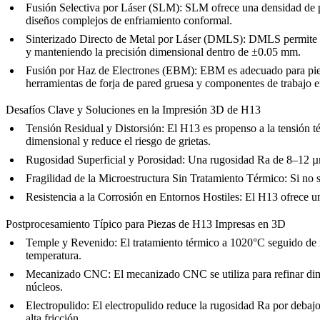
Fusión Selectiva por Láser (SLM):
SLM
ofrece una densidad de 
diseños complejos de enfriamiento conformal.
Sinterizado Directo de Metal por Láser (DMLS):
DMLS
permite 
y manteniendo la precisión dimensional dentro de ±0.05 mm.
Fusión por Haz de Electrones (EBM):
EBM
es adecuado para pie
herramientas de forja de pared gruesa y componentes de trabajo en
Desafíos Clave y Soluciones en la Impresión 3D de H13
Tensión Residual y Distorsión:
El H13 es propenso a la tensión té
dimensional y reduce el riesgo de grietas.
Rugosidad Superficial y Porosidad:
Una rugosidad Ra de 8–12 µm e
Fragilidad de la Microestructura Sin Tratamiento Térmico:
Si no s
Resistencia a la Corrosión en Entornos Hostiles:
El H13 ofrece un
Postprocesamiento Típico para Piezas de H13 Impresas en 3D
Temple y Revenido:
El
tratamiento térmico
a 1020°C seguido de r
temperatura.
Mecanizado CNC:
El
mecanizado CNC
se utiliza para refinar d
núcleos.
Electropulido:
El
electropulido
reduce la rugosidad Ra por debajo
alta fricción.