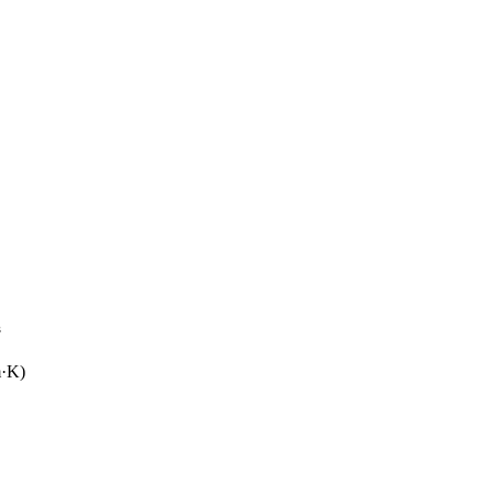
³
m·K)