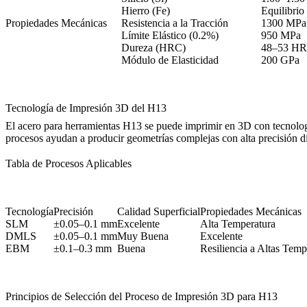
Hierro (Fe)
Equilibrio
Propiedades Mecánicas
Resistencia a la Tracción
1300 MPa
Límite Elástico (0.2%)
950 MPa
Dureza (HRC)
48–53 H
Módulo de Elasticidad
200 GPa
Tecnología de Impresión 3D del H13
El acero para herramientas H13 se puede imprimir en 3D con tecnol
procesos ayudan a producir geometrías complejas con alta precisión dim
Tabla de Procesos Aplicables
Tecnología
Precisión
Calidad Superficial
Propiedades Mecánicas
SLM
±0.05–0.1 mm
Excelente
Alta Temperatura
DMLS
±0.05–0.1 mm
Muy Buena
Excelente
EBM
±0.1–0.3 mm
Buena
Resiliencia a Altas Temp
Principios de Selección del Proceso de Impresión 3D para H13