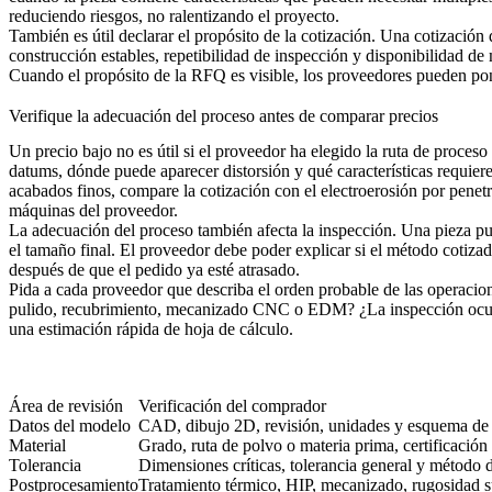
reduciendo riesgos, no ralentizando el proyecto.
También es útil declarar el propósito de la cotización. Una cotización
construcción estables, repetibilidad de inspección y disponibilidad d
Cuando el propósito de la RFQ es visible, los proveedores pueden poner
Verifique la adecuación del proceso antes de comparar precios
Un precio bajo no es útil si el proveedor ha elegido la ruta de proces
datums, dónde puede aparecer distorsión y qué características requier
acabados finos, compare la cotización con el
electroerosión por pene
máquinas del proveedor.
La adecuación del proceso también afecta la inspección. Una pieza puede
el tamaño final. El proveedor debe poder explicar si el método cotizado
después de que el pedido ya esté atrasado.
Pida a cada proveedor que describa el orden probable de las operacion
pulido, recubrimiento, mecanizado CNC o EDM? ¿La inspección ocurrirá
una estimación rápida de hoja de cálculo.
Área de revisión
Verificación del comprador
Datos del modelo
CAD, dibujo 2D, revisión, unidades y esquema de
Material
Grado, ruta de polvo o materia prima, certificación 
Tolerancia
Dimensiones críticas, tolerancia general y método
Postprocesamiento
Tratamiento térmico, HIP, mecanizado, rugosidad su