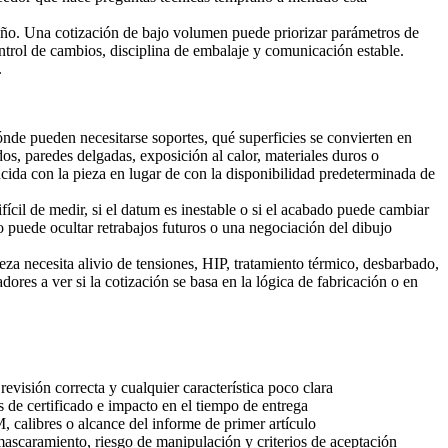
iseño. Una cotización de bajo volumen puede priorizar parámetros de
ontrol de cambios, disciplina de embalaje y comunicación estable.
.
ónde pueden necesitarse soportes, qué superficies se convierten en
os, paredes delgadas, exposición al calor, materiales duros o
ncida con la pieza en lugar de con la disponibilidad predeterminada de
fícil de medir, si el datum es inestable o si el acabado puede cambiar
cio puede ocultar retrabajos futuros o una negociación del dibujo
za necesita alivio de tensiones, HIP, tratamiento térmico, desbarbado,
s a ver si la cotización se basa en la lógica de fabricación o en
evisión correcta y cualquier característica poco clara
s de certificado e impacto en el tiempo de entrega
calibres o alcance del informe de primer artículo
ascaramiento, riesgo de manipulación y criterios de aceptación