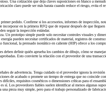
ostoso. Una cotización que deja claves suposiciones en blanco a menudo
ricación claro puede ser más barata cuando reduce el riesgo, evita el r
 primer pedido. Confirme si los accesorios, informes de inspección, nota
 de incorporar en la primera RFQ que de reparar después de que lleguen 
en seguir la inspección estándar.
eza. Un prototipo simple puede solo necesitar controles visuales y dimen
energía pueden necesitar certificados de material, registros de constru
go funcional, la
prensado isostático en caliente (HIP)
ofrece a los compra
s deben definir quién aprueba los cambios de dibujo, cómo se manejan 
aprobadas. Esto convierte la relación con el proveedor de una transacc
ales de advertencia. Tenga cuidado si el proveedor ignora la revisión de
taciones de acabado o promete un tiempo de entrega que no coincide co
s difíciles, requisitos cosméticos o dimensiones críticas para el ensambl
 sí. Los proveedores fiables suelen identificar al menos algunas supos
a una pieza muy simple, pero para el trabajo personalizado de fabricació