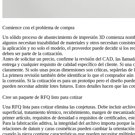
Comience con el problema de compra
Un sólido proceso de abastecimiento de impresión 3D comienza nombra
algunos necesitan trazabilidad de materiales y otros necesitan consiste
la aplicación y no solo el modelo, el proveedor puede decidir si los
re
deben ser parte de la cotización.
Antes de solicitar un precio, confirme la revisión del CAD, las llamadas
entrega y cualquier requisito de calidad específico del cliente. Si una 
claramente. Si solo unas pocas dimensiones son críticas, sepárelas de 
La primera revisión también debe identificar lo que el comprador aún no
la corrosión. Si la cotización es para un prototipo pero el diseño pued
pueden necesitar admitir lotes futuros. Estos detalles hacen que las 
Cree un paquete de RFQ listo para cotizar
Una RFQ lista para cotizar elimina las conjeturas. Debe incluir archi
superficial, tratamiento térmico, recubrimiento, margen de mecanizado
primer artículo, requisitos de densidad o requisitos de certificados, 
Para la fabricación aditiva, la integridad del archivo importa porque la
relaciones de datum y caras cosméticas pueden cambiar la orientación
cuando la pieza contiene características que pueden necesitar múltipl