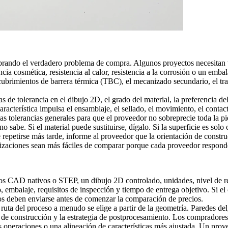
ndo el verdadero problema de compra. Algunos proyectos necesitan vel
ncia cosmética, resistencia al calor, resistencia a la corrosión o un em
cubrimientos de barrera térmica (TBC)
, el mecanizado secundario, el tra
 de tolerancia en el dibujo 2D, el grado del material, la preferencia del
característica impulsa el ensamblaje, el sellado, el movimiento, el contac
las tolerancias generales para que el proveedor no sobreprecie toda la p
 sabe. Si el material puede sustituirse, dígalo. Si la superficie es solo
e repetirse más tarde, informe al proveedor que la orientación de constru
cotizaciones sean más fáciles de comparar porque cada proveedor respond
vos CAD nativos o STEP, un dibujo 2D controlado, unidades, nivel de re
, embalaje, requisitos de inspección y tiempo de entrega objetivo. Si e
estos deben enviarse antes de comenzar la comparación de precios.
 ruta del proceso a menudo se elige a partir de la geometría. Paredes del
 de construcción y la estrategia de postprocesamiento. Los compradore
es operaciones o una alineación de características más ajustada. Un pr