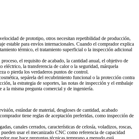
ocidad de prototipo, otros necesitan repetibilidad de producción,
balaje estable para envíos internacionales. Cuando el comprador explica
tamiento térmico, el tratamiento superficial o la inspección adicional
 proceso, el requisito de acabado, la cantidad anual, el objetivo de
to eléctrico, la transferencia de calor o la seguridad, márquela
ieza o pierda los verdaderos puntos de control.
 cosmética, sepárela del recubrimiento funcional o la protección contra
cción, la estrategia de soportes, las notas de inspección y el embalaje
e a la misma pregunta comercial y de ingeniería.
visión, estándar de material, desgloses de cantidad, acabado
l comprador tiene reglas de aceptación preferidas, como inspección de
gadas, canales cerrados, características de celosía, voladizos, roscas,
s pueden usar el
mecanizado CNC
como referencia de capacidad
oveedor que hace preguntas técnicas temprano a menudo está