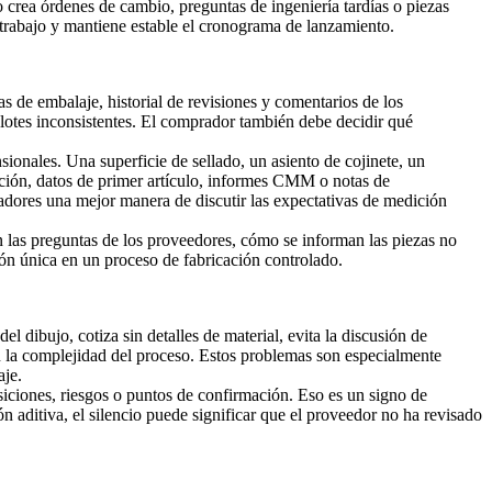
 crea órdenes de cambio, preguntas de ingeniería tardías o piezas
etrabajo y mantiene estable el cronograma de lanzamiento.
s de embalaje, historial de revisiones y comentarios de los
lotes inconsistentes. El comprador también debe decidir qué
sionales. Una superficie de sellado, un asiento de cojinete, un
cción, datos de primer artículo, informes CMM o notas de
dores una mejor manera de discutir las expectativas de medición
las preguntas de los proveedores, cómo se informan las piezas no
ión única en un proceso de fabricación controlado.
l dibujo, cotiza sin detalles de material, evita la discusión de
n la complejidad del proceso. Estos problemas son especialmente
aje.
iciones, riesgos o puntos de confirmación. Eso es un signo de
n aditiva, el silencio puede significar que el proveedor no ha revisado