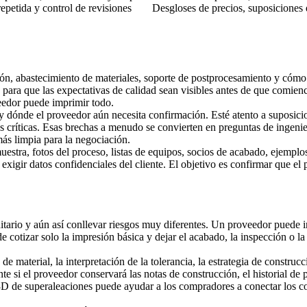
epetida y control de revisiones
Desgloses de precios, suposiciones
ción, abastecimiento de materiales, soporte de postprocesamiento y cómo
para que las expectativas de calidad sean visibles antes de que comienc
veedor puede imprimir todo.
 y dónde el proveedor aún necesita confirmación. Esté atento a suposicio
as críticas. Esas brechas a menudo se convierten en preguntas de ingeni
s limpia para la negociación.
estra, fotos del proceso, listas de equipos, socios de acabado, ejemplos
exigir datos confidenciales del cliente. El objetivo es confirmar que el 
rio y aún así conllevar riesgos muy diferentes. Un proveedor puede incl
 cotizar solo la impresión básica y dejar el acabado, la inspección o l
de material, la interpretación de la tolerancia, la estrategia de construc
te si el proveedor conservará las notas de construcción, el historial de 
3D de superaleaciones
puede ayudar a los compradores a conectar los co