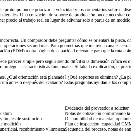
 de prototipo puede priorizar la velocidad y los comentarios sobre el d
e materiales. Una cotización de soporte de producción puede necesitar c
 precio al trabajo real en lugar de adivinar solo a partir de un modelo
o incorrecta. Un comprador debe preguntar cómo se orientará la pieza, d
en operaciones secundarias. Para geometrías que incluyen canales cerrad
tración (EDM)
u otra página de capacidad relevante para que la ruta coi
 parecer simple pero seguir siendo difícil si la dimensión crítica es di
 protege las características funcionales. Si falta la explicación, el pre
es. ¿Qué orientación está planeada? ¿Qué soportes se eliminan? ¿La pie
 antes o después del acabado? Estas preguntas ayudan a los compradore
Evidencia del proveedor a solicitar
 datum
Notas de cotización confirmando la r
y límites de sustitución
Disponibilidad de material, opcione
 de medición
Plan de inspección, capacidad CMM, 
perficial, recubrimiento y limpieza
Secuencia del proceso, notas de enm