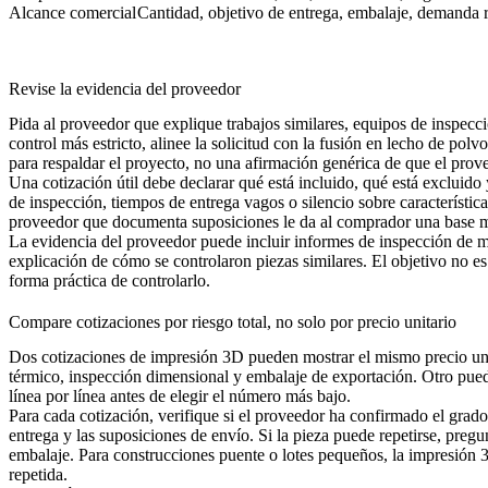
Alcance comercial
Cantidad, objetivo de entrega, embalaje, demanda r
Revise la evidencia del proveedor
Pida al proveedor que explique trabajos similares, equipos de inspec
control más estricto, alinee la solicitud con la
fusión en lecho de polvo
para respaldar el proyecto, no una afirmación genérica de que el pro
Una cotización útil debe declarar qué está incluido, qué está excluido
de inspección, tiempos de entrega vagos o silencio sobre característic
proveedor que documenta suposiciones le da al comprador una base má
La evidencia del proveedor puede incluir informes de inspección de mu
explicación de cómo se controlaron piezas similares. El objetivo no es 
forma práctica de controlarlo.
Compare cotizaciones por riesgo total, no solo por precio unitario
Dos cotizaciones de impresión 3D pueden mostrar el mismo precio unita
térmico, inspección dimensional y embalaje de exportación. Otro puede
línea por línea antes de elegir el número más bajo.
Para cada cotización, verifique si el proveedor ha confirmado el grado 
entrega y las suposiciones de envío. Si la pieza puede repetirse, pregun
embalaje. Para construcciones puente o lotes pequeños, la
impresión 
repetida.