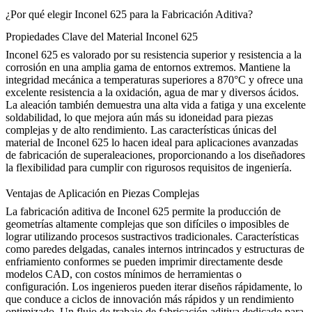
¿Por qué elegir Inconel 625 para la Fabricación Aditiva?
Propiedades Clave del Material Inconel 625
Inconel 625 es valorado por su resistencia superior y resistencia a la
corrosión en una amplia gama de entornos extremos. Mantiene la
integridad mecánica a temperaturas superiores a 870°C y ofrece una
excelente resistencia a la oxidación, agua de mar y diversos ácidos.
La aleación también demuestra una alta vida a fatiga y una excelente
soldabilidad, lo que mejora aún más su idoneidad para piezas
complejas y de alto rendimiento. Las características únicas del
material de Inconel 625 lo hacen ideal para aplicaciones avanzadas
de fabricación de
superaleaciones
, proporcionando a los diseñadores
la flexibilidad para cumplir con rigurosos requisitos de ingeniería.
Ventajas de Aplicación en Piezas Complejas
La fabricación aditiva de Inconel 625 permite la producción de
geometrías altamente complejas que son difíciles o imposibles de
lograr utilizando procesos sustractivos tradicionales. Características
como paredes delgadas, canales internos intrincados y estructuras de
enfriamiento conformes se pueden imprimir directamente desde
modelos CAD, con costos mínimos de herramientas o
configuración. Los ingenieros pueden iterar diseños rápidamente, lo
que conduce a ciclos de innovación más rápidos y un rendimiento
optimizado. Un flujo de trabajo de fabricación aditiva dedicado para