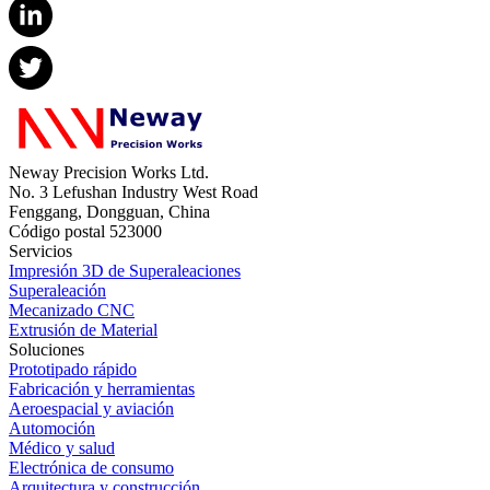
Neway Precision Works Ltd.
No. 3 Lefushan Industry West Road
Fenggang, Dongguan, China
Código postal 523000
Servicios
Impresión 3D de Superaleaciones
Superaleación
Mecanizado CNC
Extrusión de Material
Soluciones
Prototipado rápido
Fabricación y herramientas
Aeroespacial y aviación
Automoción
Médico y salud
Electrónica de consumo
Arquitectura y construcción