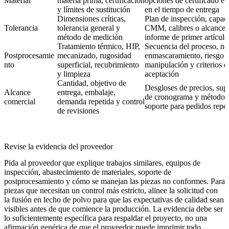
Material
materia prima, certificación
opciones de certificado e
y límites de sustitución
en el tiempo de entrega
Dimensiones críticas,
Plan de inspección, capac
Tolerancia
tolerancia general y
CMM, calibres o alcance 
método de medición
informe de primer artículo
Tratamiento térmico, HIP,
Secuencia del proceso, no
Postprocesamie
mecanizado, rugosidad
enmascaramiento, riesgo 
nto
superficial, recubrimiento
manipulación y criterios d
y limpieza
aceptación
Cantidad, objetivo de
Desgloses de precios, sup
Alcance
entrega, embalaje,
de cronograma y método 
comercial
demanda repetida y control
soporte para pedidos repe
de revisiones
Revise la evidencia del proveedor
Pida al proveedor que explique trabajos similares, equipos de
inspección, abastecimiento de materiales, soporte de
postprocesamiento y cómo se manejan las piezas no conformes. Para
piezas que necesitan un control más estricto, alinee la solicitud con
la
fusión en lecho de polvo
para que las expectativas de calidad sean
visibles antes de que comience la producción. La evidencia debe ser
lo suficientemente específica para respaldar el proyecto, no una
afirmación genérica de que el proveedor puede imprimir todo.