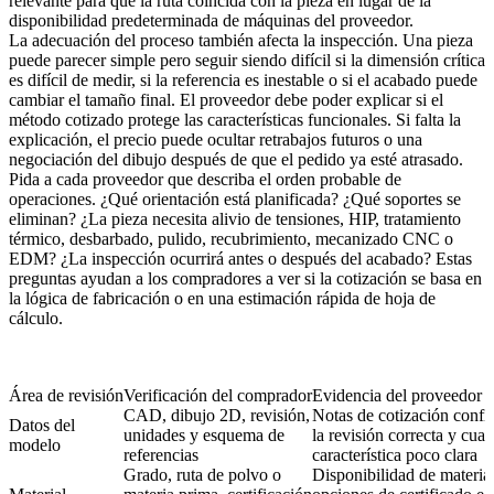
relevante para que la ruta coincida con la pieza en lugar de la
disponibilidad predeterminada de máquinas del proveedor.
La adecuación del proceso también afecta la inspección. Una pieza
puede parecer simple pero seguir siendo difícil si la dimensión crítica
es difícil de medir, si la referencia es inestable o si el acabado puede
cambiar el tamaño final. El proveedor debe poder explicar si el
método cotizado protege las características funcionales. Si falta la
explicación, el precio puede ocultar retrabajos futuros o una
negociación del dibujo después de que el pedido ya esté atrasado.
Pida a cada proveedor que describa el orden probable de
operaciones. ¿Qué orientación está planificada? ¿Qué soportes se
eliminan? ¿La pieza necesita alivio de tensiones, HIP, tratamiento
térmico, desbarbado, pulido, recubrimiento, mecanizado CNC o
EDM? ¿La inspección ocurrirá antes o después del acabado? Estas
preguntas ayudan a los compradores a ver si la cotización se basa en
la lógica de fabricación o en una estimación rápida de hoja de
cálculo.
Área de revisión
Verificación del comprador
Evidencia del proveedor a 
CAD, dibujo 2D, revisión,
Notas de cotización conf
Datos del
unidades y esquema de
la revisión correcta y cual
modelo
referencias
característica poco clara
Grado, ruta de polvo o
Disponibilidad de material