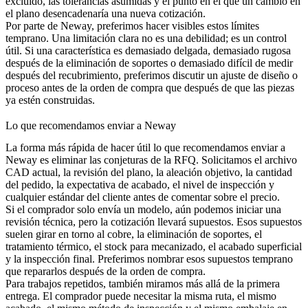
excluido, las tolerancias asumidas y el punto en el que un cambio en
el plano desencadenaría una nueva cotización.
Por parte de Neway, preferimos hacer visibles estos límites
temprano. Una limitación clara no es una debilidad; es un control
útil. Si una característica es demasiado delgada, demasiado rugosa
después de la eliminación de soportes o demasiado difícil de medir
después del recubrimiento, preferimos discutir un ajuste de diseño o
proceso antes de la orden de compra que después de que las piezas
ya estén construidas.
Lo que recomendamos enviar a Neway
La forma más rápida de hacer útil lo que recomendamos enviar a
Neway es eliminar las conjeturas de la RFQ. Solicitamos el archivo
CAD actual, la revisión del plano, la aleación objetivo, la cantidad
del pedido, la expectativa de acabado, el nivel de inspección y
cualquier estándar del cliente antes de comentar sobre el precio.
Si el comprador solo envía un modelo, aún podemos iniciar una
revisión técnica, pero la cotización llevará supuestos. Esos supuestos
suelen girar en torno al
cobre
, la eliminación de soportes, el
tratamiento térmico, el stock para mecanizado, el acabado superficial
y la inspección final. Preferimos nombrar esos supuestos temprano
que repararlos después de la orden de compra.
Para trabajos repetidos, también miramos más allá de la primera
entrega. El comprador puede necesitar la misma ruta, el mismo