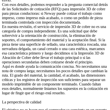
envío.
Con esos detalles, podemos responder a la pregunta comercial detrás
de las Solicitudes de cotización (RFQ) para impresión 3D de cobre
para piezas conductoras: si Neway puede cotizar el trabajo como
impreso, como impreso más acabado, o como un pedido de pieza
terminada controlada con inspección documentada.
En nuestra revisión, el servicio de impresión 3D de cobre no es una
categoría de compra independiente. Es una solicitud que debe
sobrevivir a la orientación de construcción, la eliminación de
soportes, el comportamiento del material y la aceptación final. Si la
pieza tiene una superficie de sellado, una característica roscada, una
nervadura delgada, un canal cerrado o una cara estética, marcamos
esa característica primero y luego decidimos si la
Impresión 3D de
Aleación de Cobre
debe llevar el trabajo principal o si las
operaciones secundarias deben cotizarse desde el principio.
Aquí es donde ayuda la comunicación concisa. No necesitamos una
nota de compra larga; necesitamos los pocos detalles que cambian la
ruta. El grado del material, la cantidad, el acabado, las dimensiones
críticas y los registros de inspección son suficientes para separar un
modelo imprimible de un componente terminado. Cuando faltan
esos detalles, normalmente listamos los supuestos en la cotización en
lugar de fingir que el riesgo está resuelto.
La perspectiva de calidad
El objetivo no es hacer que el comprador se convierta en un experto