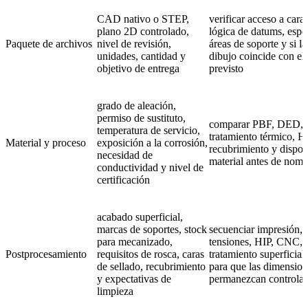
CAD nativo o STEP,
verificar acceso a carac
plano 2D controlado,
lógica de datums, espe
Paquete de archivos
nivel de revisión,
áreas de soporte y si la
unidades, cantidad y
dibujo coincide con el
objetivo de entrega
previsto
grado de aleación,
permiso de sustituto,
comparar PBF, DED, 
temperatura de servicio,
tratamiento térmico, H
Material y proceso
exposición a la corrosión,
recubrimiento y dispon
necesidad de
material antes de nomb
conductividad y nivel de
certificación
acabado superficial,
marcas de soportes, stock
secuenciar impresión, a
para mecanizado,
tensiones, HIP, CNC,
Postprocesamiento
requisitos de rosca, caras
tratamiento superficial
de sellado, recubrimiento
para que las dimension
y expectativas de
permanezcan controla
limpieza