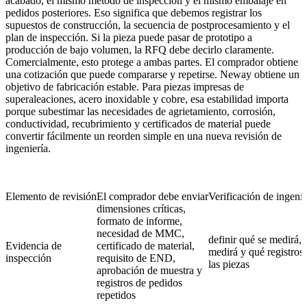
acabado, el mismo método de inspección y el mismo embalaje en
pedidos posteriores. Eso significa que debemos registrar los
supuestos de construcción, la secuencia de postprocesamiento y el
plan de inspección. Si la pieza puede pasar de prototipo a
producción de bajo volumen, la RFQ debe decirlo claramente.
Comercialmente, esto protege a ambas partes. El comprador obtiene
una cotización que puede compararse y repetirse. Neway obtiene un
objetivo de fabricación estable. Para piezas impresas de
superaleaciones, acero inoxidable y cobre, esa estabilidad importa
porque subestimar las necesidades de agrietamiento, corrosión,
conductividad, recubrimiento y certificados de material puede
convertir fácilmente un reorden simple en una nueva revisión de
ingeniería.
Elemento de revisión
El comprador debe enviar
Verificación de ingen
dimensiones críticas,
formato de informe,
necesidad de MMC,
definir qué se medirá,
Evidencia de
certificado de material,
medirá y qué registros
inspección
requisito de END,
las piezas
aprobación de muestra y
registros de pedidos
repetidos