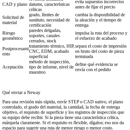
evita supuestos incorrectos
CAD y plano
datums, características
antes de fijar el precio
críticas
grado, límites de
cambia la disponibilidad de
Solicitud de
sustituto, necesidad de
la aleación y el tiempo de
material
certificación
entrega
paredes delgadas,
Riesgo
impulsa la ruta del proceso y
soportes, canales
geométrico
el esfuerzo de acabado
cerrados, stock
tratamiento térmico, HIP,
separa el costo de impresión
Postprocesami
CNC, EDM, acabado
en bruto del costo de pieza
ento
superficial
terminada
método de inspección,
define qué evidencia se
Aceptación
tipo de informe, nivel de
envía con el pedido
muestreo
Qué enviar a Neway
Para una revisión más rápida, envíe STEP o CAD nativo, el plano
controlado, el grado del material, la cantidad, la fecha de entrega
objetivo, el requisito de superficie y los registros de inspección que
su equipo debe recibir. Si la pieza tiene una característica crítica,
márquela claramente. Si el requisito es flexible, dígalos; eso nos da
espacio para sugerir una ruta de menor riesgo o menor costo.