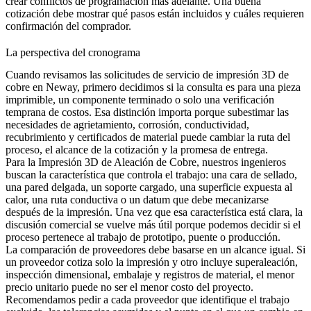
crear conflictos de programación más adelante. Una buena
cotización debe mostrar qué pasos están incluidos y cuáles requieren
confirmación del comprador.
La perspectiva del cronograma
Cuando revisamos las solicitudes de servicio de impresión 3D de
cobre en Neway, primero decidimos si la consulta es para una pieza
imprimible, un componente terminado o solo una verificación
temprana de costos. Esa distinción importa porque subestimar las
necesidades de agrietamiento, corrosión, conductividad,
recubrimiento y certificados de material puede cambiar la ruta del
proceso, el alcance de la cotización y la promesa de entrega.
Para la
Impresión 3D de Aleación de Cobre
, nuestros ingenieros
buscan la característica que controla el trabajo: una cara de sellado,
una pared delgada, un soporte cargado, una superficie expuesta al
calor, una ruta conductiva o un datum que debe mecanizarse
después de la impresión. Una vez que esa característica está clara, la
discusión comercial se vuelve más útil porque podemos decidir si el
proceso pertenece al trabajo de prototipo, puente o producción.
La comparación de proveedores debe basarse en un alcance igual. Si
un proveedor cotiza solo la impresión y otro incluye
superaleación
,
inspección dimensional, embalaje y registros de material, el menor
precio unitario puede no ser el menor costo del proyecto.
Recomendamos pedir a cada proveedor que identifique el trabajo