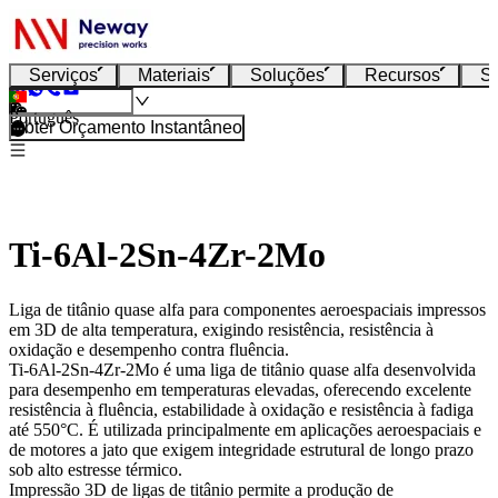
Serviços
Materiais
Soluções
Recursos
S
Português
Obter Orçamento Instantâneo
Ti-6Al-2Sn-4Zr-2Mo
Liga de titânio quase alfa para componentes aeroespaciais impressos
em 3D de alta temperatura, exigindo resistência, resistência à
oxidação e desempenho contra fluência.
Ti-6Al-2Sn-4Zr-2Mo
é uma liga de titânio quase alfa desenvolvida
para desempenho em temperaturas elevadas, oferecendo excelente
resistência à fluência, estabilidade à oxidação e resistência à fadiga
até 550°C. É utilizada principalmente em aplicações aeroespaciais e
de motores a jato que exigem integridade estrutural de longo prazo
sob alto estresse térmico.
Impressão 3D de ligas de titânio
permite a produção de