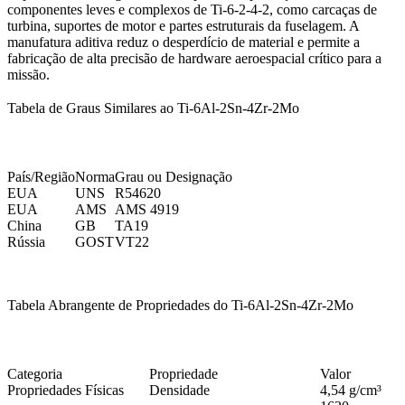
componentes leves e complexos de Ti-6-2-4-2, como carcaças de
turbina, suportes de motor e partes estruturais da fuselagem. A
manufatura aditiva reduz o desperdício de material e permite a
fabricação de alta precisão de hardware aeroespacial crítico para a
missão.
Tabela de Graus Similares ao Ti-6Al-2Sn-4Zr-2Mo
País/Região
Norma
Grau ou Designação
EUA
UNS
R54620
EUA
AMS
AMS 4919
China
GB
TA19
Rússia
GOST
VT22
Tabela Abrangente de Propriedades do Ti-6Al-2Sn-4Zr-2Mo
Categoria
Propriedade
Valor
Propriedades Físicas
Densidade
4,54 g/cm³