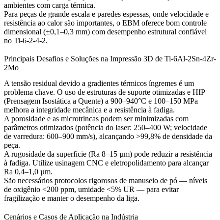
ambientes com carga térmica.
Para peças de grande escala e paredes espessas, onde velocidade e
resistência ao calor são importantes, o
EBM
oferece bom controle
dimensional (±0,1–0,3 mm) com desempenho estrutural confiável
no Ti-6-2-4-2.
Principais Desafios e Soluções na Impressão 3D de Ti-6Al-2Sn-4Zr-
2Mo
A tensão residual devido a gradientes térmicos íngremes é um
problema chave. O uso de
estruturas de suporte
otimizadas e
HIP
(Prensagem Isostática a Quente) a 900–940°C e 100–150 MPa
melhora a integridade mecânica e a resistência à fadiga.
A porosidade e as microtrincas podem ser minimizadas com
parâmetros otimizados (potência do laser: 250–400 W; velocidade
de varredura: 600–900 mm/s), alcançando >99,8% de densidade da
peça.
A rugosidade da superfície (Ra 8–15 µm) pode reduzir a resistência
à fadiga. Utilize
usinagem CNC
e
eletropolidamento
para alcançar
Ra 0,4–1,0 µm.
São necessários protocolos rigorosos de manuseio de pó — níveis
de oxigênio <200 ppm, umidade <5% UR — para evitar
fragilização e manter o desempenho da liga.
Cenários e Casos de Aplicação na Indústria