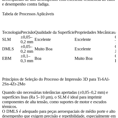
e desempenho contra fadiga.
Tabela de Processos Aplicáveis
Tecnologia
Precisão
Qualidade da Superfície
Propriedades Mecânicas
A
±0,05–
C
SLM
Excelente
Excelente
0,2 mm
T
±0,05–
C
DMLS
Muito Boa
Excelente
0,2 mm
J
±0,1–
G
EBM
Boa
Muito Boa
0,3 mm
E
Princípios de Seleção do Processo de Impressão 3D para Ti-6Al-
2Sn-4Zr-2Mo
Quando são necessárias tolerâncias apertadas (±0,05–0,2 mm) e
superfícies lisas (Ra 5–10 µm), o
SLM
é ideal para imprimir
componentes de alta tensão, como suportes de motor e escudos
térmicos.
O
DMLS
é adequado para peças aeroespaciais de médio porte e alto
desempenho que exigem precisão e repetibilidade, especialmente em