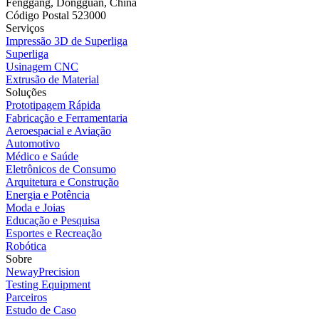
Fenggang, Dongguan, China
Código Postal 523000
Serviços
Impressão 3D de Superliga
Superliga
Usinagem CNC
Extrusão de Material
Soluções
Prototipagem Rápida
Fabricação e Ferramentaria
Aeroespacial e Aviação
Automotivo
Médico e Saúde
Eletrônicos de Consumo
Arquitetura e Construção
Energia e Potência
Moda e Joias
Educação e Pesquisa
Esportes e Recreação
Robótica
Sobre
NewayPrecision
Testing Equipment
Parceiros
Estudo de Caso