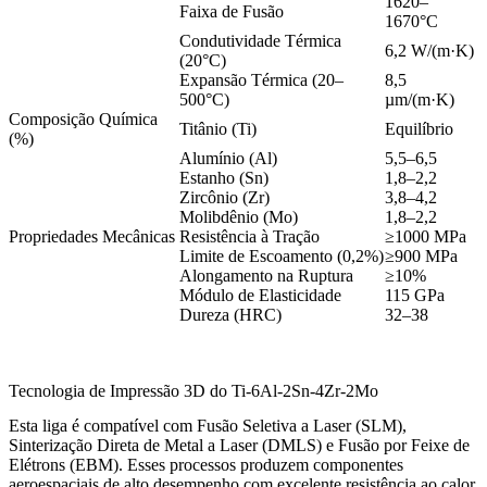
1620–
Faixa de Fusão
1670°C
Condutividade Térmica
6,2 W/(m·K)
(20°C)
Expansão Térmica (20–
8,5
500°C)
µm/(m·K)
Composição Química
Titânio (Ti)
Equilíbrio
(%)
Alumínio (Al)
5,5–6,5
Estanho (Sn)
1,8–2,2
Zircônio (Zr)
3,8–4,2
Molibdênio (Mo)
1,8–2,2
Propriedades Mecânicas
Resistência à Tração
≥1000 MPa
Limite de Escoamento (0,2%)
≥900 MPa
Alongamento na Ruptura
≥10%
Módulo de Elasticidade
115 GPa
Dureza (HRC)
32–38
Tecnologia de Impressão 3D do Ti-6Al-2Sn-4Zr-2Mo
Esta liga é compatível com Fusão Seletiva a Laser (SLM),
Sinterização Direta de Metal a Laser (DMLS) e Fusão por Feixe de
Elétrons (EBM). Esses processos produzem componentes
aeroespaciais de alto desempenho com excelente resistência ao calor