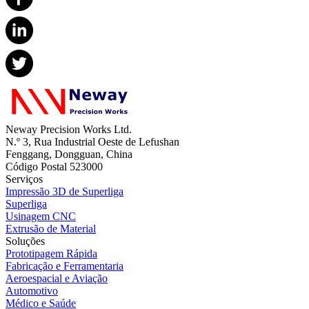
Neway Precision Works Ltd.
N.º 3, Rua Industrial Oeste de Lefushan
Fenggang, Dongguan, China
Código Postal 523000
Serviços
Impressão 3D de Superliga
Superliga
Usinagem CNC
Extrusão de Material
Soluções
Prototipagem Rápida
Fabricação e Ferramentaria
Aeroespacial e Aviação
Automotivo
Médico e Saúde