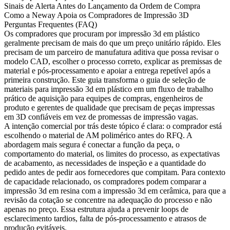
Sinais de Alerta Antes do Lançamento da Ordem de Compra
Como a Neway Apoia os Compradores de Impressão 3D
Perguntas Frequentes (FAQ)
Os compradores que procuram por
impressão 3d em plástico
geralmente precisam de mais do que um preço unitário rápido. Eles
precisam de um parceiro de manufatura aditiva que possa revisar o
modelo CAD, escolher o processo correto, explicar as premissas de
material e pós-processamento e apoiar a entrega repetível após a
primeira construção. Este guia transforma o guia de seleção de
materiais para impressão 3d em plástico em um fluxo de trabalho
prático de aquisição para equipes de compras, engenheiros de
produto e gerentes de qualidade que precisam de peças impressas
em 3D confiáveis em vez de promessas de impressão vagas.
A intenção comercial por trás deste tópico é clara: o comprador está
escolhendo o material de AM polimérico antes do RFQ. A
abordagem mais segura é conectar a função da peça, o
comportamento do material, os limites do processo, as expectativas
de acabamento, as necessidades de inspeção e a quantidade do
pedido antes de pedir aos fornecedores que compitam. Para contexto
de capacidade relacionado, os compradores podem comparar a
impressão 3d em resina
com a
impressão 3d em cerâmica
, para que a
revisão da cotação se concentre na adequação do processo e não
apenas no preço. Essa estrutura ajuda a prevenir loops de
esclarecimento tardios, falta de pós-processamento e atrasos de
produção evitáveis.