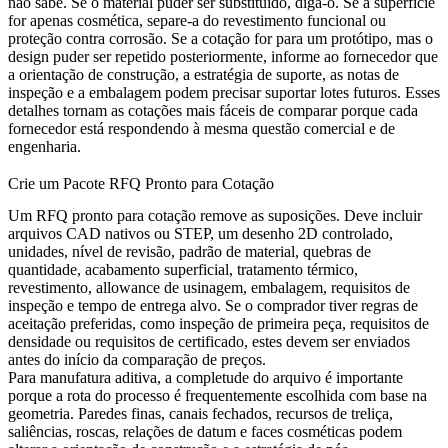
não sabe. Se o material puder ser substituído, diga-o. Se a superfície
for apenas cosmética, separe-a do revestimento funcional ou
proteção contra corrosão. Se a cotação for para um protótipo, mas o
design puder ser repetido posteriormente, informe ao fornecedor que
a orientação de construção, a estratégia de suporte, as notas de
inspeção e a embalagem podem precisar suportar lotes futuros. Esses
detalhes tornam as cotações mais fáceis de comparar porque cada
fornecedor está respondendo à mesma questão comercial e de
engenharia.
Crie um Pacote RFQ Pronto para Cotação
Um RFQ pronto para cotação remove as suposições. Deve incluir
arquivos CAD nativos ou STEP, um desenho 2D controlado,
unidades, nível de revisão, padrão de material, quebras de
quantidade, acabamento superficial, tratamento térmico,
revestimento, allowance de usinagem, embalagem, requisitos de
inspeção e tempo de entrega alvo. Se o comprador tiver regras de
aceitação preferidas, como inspeção de primeira peça, requisitos de
densidade ou requisitos de certificado, estes devem ser enviados
antes do início da comparação de preços.
Para manufatura aditiva, a completude do arquivo é importante
porque a rota do processo é frequentemente escolhida com base na
geometria. Paredes finas, canais fechados, recursos de treliça,
saliências, roscas, relações de datum e faces cosméticas podem