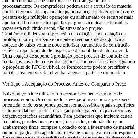
alterar a orientação de construção e a estratégia de pós-
processamento. Os compradores podem usar a
extrusão de material
como referência de capacidade quando a peça contiver recursos que
possam exigir múltiplas operações ou alinhamento de recursos mais
apertado. Um fornecedor que faz perguntas técnicas cedo muitas
vezes está reduzindo riscos, não atrasando o projeto.
Também é útil declarar o propósito da cotação. Uma cotação de
protótipo pode priorizar velocidade e feedback de design. Uma
cotação de baixo volume pode priorizar parâmetros de construção
estáveis, repetibilidade de inspeção e disponibilidade de material.
Uma cotação de suporte à produção pode precisar de controle de
mudanças, disciplina de embalagem e comunicação estável. Quando
o propósito do RFQ é visível, os fornecedores podem precificar o
trabalho real em vez de adivinhar apenas a partir de um modelo.
Verifique a Adequação do Processo Antes de Comparar o Preço
Baixo preço não é útil se o fornecedor escolheu o caminho de
processo errado. Um comprador deve perguntar como a peça será
orientada, onde os suportes podem ser necessários, quais superfícies
se tornam datums, onde a distorção pode aparecer e quais recursos
exigem operações secundárias. Para geometrias que incluem canais
fechados, paredes finas, exposição ao calor, materiais duros ou
acabamentos finos, compare a cotação com a
jateamento de material
ou outra página de capacidade relevante para que a rota corresponda