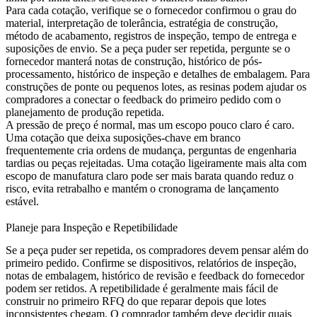
Para cada cotação, verifique se o fornecedor confirmou o grau do
material, interpretação de tolerância, estratégia de construção,
método de acabamento, registros de inspeção, tempo de entrega e
suposições de envio. Se a peça puder ser repetida, pergunte se o
fornecedor manterá notas de construção, histórico de pós-
processamento, histórico de inspeção e detalhes de embalagem. Para
construções de ponte ou pequenos lotes, as
resinas
podem ajudar os
compradores a conectar o feedback do primeiro pedido com o
planejamento de produção repetida.
A pressão de preço é normal, mas um escopo pouco claro é caro.
Uma cotação que deixa suposições-chave em branco
frequentemente cria ordens de mudança, perguntas de engenharia
tardias ou peças rejeitadas. Uma cotação ligeiramente mais alta com
escopo de manufatura claro pode ser mais barata quando reduz o
risco, evita retrabalho e mantém o cronograma de lançamento
estável.
Planeje para Inspeção e Repetibilidade
Se a peça puder ser repetida, os compradores devem pensar além do
primeiro pedido. Confirme se dispositivos, relatórios de inspeção,
notas de embalagem, histórico de revisão e feedback do fornecedor
podem ser retidos. A repetibilidade é geralmente mais fácil de
construir no primeiro RFQ do que reparar depois que lotes
inconsistentes chegam. O comprador também deve decidir quais