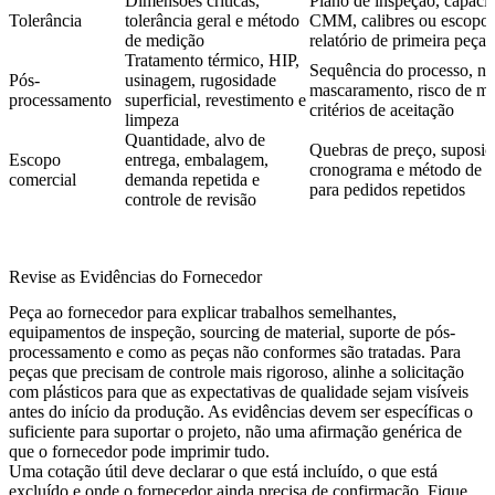
Dimensões críticas,
Plano de inspeção, capaci
Tolerância
tolerância geral e método
CMM, calibres ou escopo
de medição
relatório de primeira peça
Tratamento térmico, HIP,
Sequência do processo, no
Pós-
usinagem, rugosidade
mascaramento, risco de m
processamento
superficial, revestimento e
critérios de aceitação
limpeza
Quantidade, alvo de
Quebras de preço, suposiç
Escopo
entrega, embalagem,
cronograma e método de s
comercial
demanda repetida e
para pedidos repetidos
controle de revisão
Revise as Evidências do Fornecedor
Peça ao fornecedor para explicar trabalhos semelhantes,
equipamentos de inspeção, sourcing de material, suporte de pós-
processamento e como as peças não conformes são tratadas. Para
peças que precisam de controle mais rigoroso, alinhe a solicitação
com
plásticos
para que as expectativas de qualidade sejam visíveis
antes do início da produção. As evidências devem ser específicas o
suficiente para suportar o projeto, não uma afirmação genérica de
que o fornecedor pode imprimir tudo.
Uma cotação útil deve declarar o que está incluído, o que está
excluído e onde o fornecedor ainda precisa de confirmação. Fique