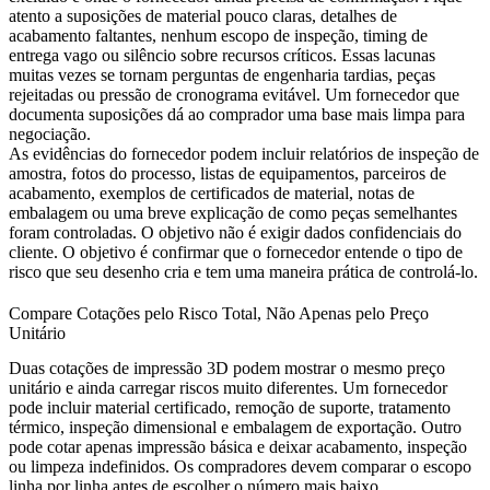
atento a suposições de material pouco claras, detalhes de
acabamento faltantes, nenhum escopo de inspeção, timing de
entrega vago ou silêncio sobre recursos críticos. Essas lacunas
muitas vezes se tornam perguntas de engenharia tardias, peças
rejeitadas ou pressão de cronograma evitável. Um fornecedor que
documenta suposições dá ao comprador uma base mais limpa para
negociação.
As evidências do fornecedor podem incluir relatórios de inspeção de
amostra, fotos do processo, listas de equipamentos, parceiros de
acabamento, exemplos de certificados de material, notas de
embalagem ou uma breve explicação de como peças semelhantes
foram controladas. O objetivo não é exigir dados confidenciais do
cliente. O objetivo é confirmar que o fornecedor entende o tipo de
risco que seu desenho cria e tem uma maneira prática de controlá-lo.
Compare Cotações pelo Risco Total, Não Apenas pelo Preço
Unitário
Duas cotações de impressão 3D podem mostrar o mesmo preço
unitário e ainda carregar riscos muito diferentes. Um fornecedor
pode incluir material certificado, remoção de suporte, tratamento
térmico, inspeção dimensional e embalagem de exportação. Outro
pode cotar apenas impressão básica e deixar acabamento, inspeção
ou limpeza indefinidos. Os compradores devem comparar o escopo
linha por linha antes de escolher o número mais baixo.