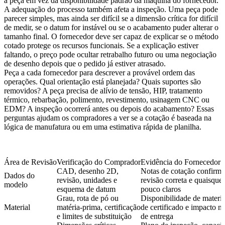
à peça em vez da disponibilidade padrão da máquina do fornecedor.
A adequação do processo também afeta a inspeção. Uma peça pode
parecer simples, mas ainda ser difícil se a dimensão crítica for difícil
de medir, se o datum for instável ou se o acabamento puder alterar o
tamanho final. O fornecedor deve ser capaz de explicar se o método
cotado protege os recursos funcionais. Se a explicação estiver
faltando, o preço pode ocultar retrabalho futuro ou uma negociação
de desenho depois que o pedido já estiver atrasado.
Peça a cada fornecedor para descrever a provável ordem das
operações. Qual orientação está planejada? Quais suportes são
removidos? A peça precisa de alívio de tensão, HIP, tratamento
térmico, rebarbação, polimento, revestimento, usinagem CNC ou
EDM? A inspeção ocorrerá antes ou depois do acabamento? Essas
perguntas ajudam os compradores a ver se a cotação é baseada na
lógica de manufatura ou em uma estimativa rápida de planilha.
Área de Revisão
Verificação do Comprador
Evidência do Fornecedor a 
CAD, desenho 2D,
Notas de cotação confirm
Dados do
revisão, unidades e
revisão correta e quaisquer
modelo
esquema de datum
pouco claros
Grau, rota de pó ou
Disponibilidade de materia
Material
matéria-prima, certificação
de certificado e impacto n
e limites de substituição
de entrega