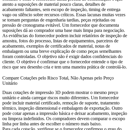
atento a suposições de material pouco claras, detalhes de
acabamento faltantes, sem escopo de inspeção, timing de entrega
vago ou silêncio sobre recursos críticos. Essas lacunas muitas vezes
se tornam perguntas de engenharia tardias, peças rejeitadas ou
pressão de cronograma evitável. Um fornecedor que documenta
suposições dá ao comprador uma base mais limpa para negociação.
As evidências do fornecedor podem incluir relatórios de inspeção de
amostra, fotos do processo, listas de equipamentos, parceiros de
acabamento, exemplos de certificados de material, notas de
embalagem ou uma breve explicação de como peças semelhantes
foram controladas. O objetivo não é exigir dados confidenciais do
cliente. O objetivo é confirmar que o fornecedor entende o tipo de
risco que seu desenho cria e tem uma maneira prática de controlá-lo.
Compare Cotações pelo Risco Total, Não Apenas pelo Preço
Unitário
Duas cotações de impressão 3D podem mostrar o mesmo preço
unitário e ainda carregar riscos muito diferentes. Um fornecedor
pode incluir material certificado, remoção de suporte, tratamento
térmico, inspeção dimensional e embalagem de exportação. Outro
pode cotar apenas a impressão básica e deixar acabamento, inspeção
ou limpeza indefinidos. Os compradores devem comparar o escopo
linha por linha antes de escolher o número mais baixo.
Para cada cotação, verifique se o fornecedor confirmou o grau do