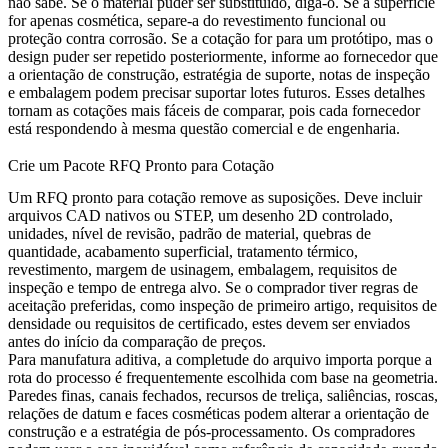
não sabe. Se o material puder ser substituído, diga-o. Se a superfície
for apenas cosmética, separe-a do revestimento funcional ou
proteção contra corrosão. Se a cotação for para um protótipo, mas o
design puder ser repetido posteriormente, informe ao fornecedor que
a orientação de construção, estratégia de suporte, notas de inspeção
e embalagem podem precisar suportar lotes futuros. Esses detalhes
tornam as cotações mais fáceis de comparar, pois cada fornecedor
está respondendo à mesma questão comercial e de engenharia.
Crie um Pacote RFQ Pronto para Cotação
Um RFQ pronto para cotação remove as suposições. Deve incluir
arquivos CAD nativos ou STEP, um desenho 2D controlado,
unidades, nível de revisão, padrão de material, quebras de
quantidade, acabamento superficial, tratamento térmico,
revestimento, margem de usinagem, embalagem, requisitos de
inspeção e tempo de entrega alvo. Se o comprador tiver regras de
aceitação preferidas, como inspeção de primeiro artigo, requisitos de
densidade ou requisitos de certificado, estes devem ser enviados
antes do início da comparação de preços.
Para manufatura aditiva, a completude do arquivo importa porque a
rota do processo é frequentemente escolhida com base na geometria.
Paredes finas, canais fechados, recursos de treliça, saliências, roscas,
relações de datum e faces cosméticas podem alterar a orientação de
construção e a estratégia de pós-processamento. Os compradores