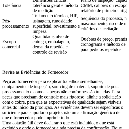
Dimensões críticas,
Plano de inspeção, capaci
Tolerância
tolerância geral e método
CMM, calibres ou escopo
de medição
relatório de primeiro artigo
Tratamento térmico, HIP,
Sequência do processo, no
Pós-
usinagem, rugosidade
mascaramento, risco de m
processamento
superficial, revestimento e
critérios de aceitação
limpeza
Quantidade, alvo de
Quebras de preço, premiss
Escopo
entrega, embalagem,
cronograma e método de s
comercial
demanda repetida e
para pedidos repetidos
controle de revisão
Revise as Evidências do Fornecedor
Peça ao fornecedor para explicar trabalhos semelhantes,
equipamentos de inspeção, sourcing de material, suporte de pós-
processamento e como as peças não conformes são tratadas. Para
peças que precisam de controle mais rigoroso, alinhe a solicitação
com o
cobre
, para que as expectativas de qualidade sejam visíveis
antes do início da produção. As evidências devem ser específicas o
suficiente para suportar o projeto, não uma afirmação genérica de
que o fornecedor pode imprimir tudo.
Uma cotação útil deve declarar o que está incluído, o que está
excluído e onde o fornecedor ainda precisa de confirmação. Fique