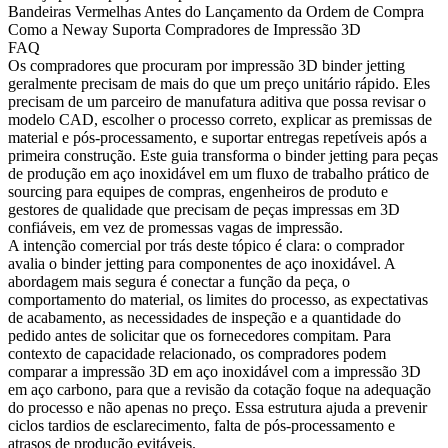
Bandeiras Vermelhas Antes do Lançamento da Ordem de Compra
Como a Neway Suporta Compradores de Impressão 3D
FAQ
Os compradores que procuram por
impressão 3D binder jetting
geralmente precisam de mais do que um preço unitário rápido. Eles
precisam de um parceiro de manufatura aditiva que possa revisar o
modelo CAD, escolher o processo correto, explicar as premissas de
material e pós-processamento, e suportar entregas repetíveis após a
primeira construção. Este guia transforma o binder jetting para peças
de produção em aço inoxidável em um fluxo de trabalho prático de
sourcing para equipes de compras, engenheiros de produto e
gestores de qualidade que precisam de peças impressas em 3D
confiáveis, em vez de promessas vagas de impressão.
A intenção comercial por trás deste tópico é clara: o comprador
avalia o binder jetting para componentes de aço inoxidável. A
abordagem mais segura é conectar a função da peça, o
comportamento do material, os limites do processo, as expectativas
de acabamento, as necessidades de inspeção e a quantidade do
pedido antes de solicitar que os fornecedores compitam. Para
contexto de capacidade relacionado, os compradores podem
comparar a
impressão 3D em aço inoxidável
com a
impressão 3D
em aço carbono
, para que a revisão da cotação foque na adequação
do processo e não apenas no preço. Essa estrutura ajuda a prevenir
ciclos tardios de esclarecimento, falta de pós-processamento e
atrasos de produção evitáveis.