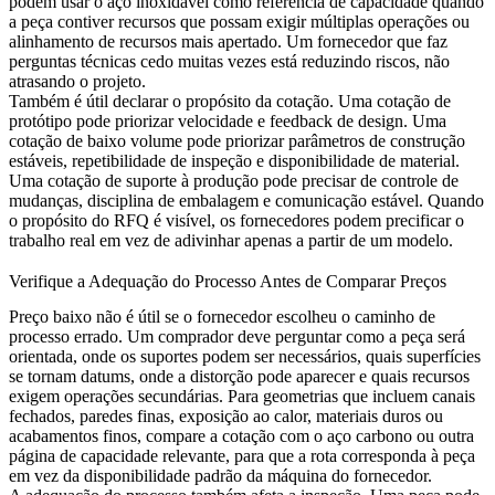
podem usar o
aço inoxidável
como referência de capacidade quando
a peça contiver recursos que possam exigir múltiplas operações ou
alinhamento de recursos mais apertado. Um fornecedor que faz
perguntas técnicas cedo muitas vezes está reduzindo riscos, não
atrasando o projeto.
Também é útil declarar o propósito da cotação. Uma cotação de
protótipo pode priorizar velocidade e feedback de design. Uma
cotação de baixo volume pode priorizar parâmetros de construção
estáveis, repetibilidade de inspeção e disponibilidade de material.
Uma cotação de suporte à produção pode precisar de controle de
mudanças, disciplina de embalagem e comunicação estável. Quando
o propósito do RFQ é visível, os fornecedores podem precificar o
trabalho real em vez de adivinhar apenas a partir de um modelo.
Verifique a Adequação do Processo Antes de Comparar Preços
Preço baixo não é útil se o fornecedor escolheu o caminho de
processo errado. Um comprador deve perguntar como a peça será
orientada, onde os suportes podem ser necessários, quais superfícies
se tornam datums, onde a distorção pode aparecer e quais recursos
exigem operações secundárias. Para geometrias que incluem canais
fechados, paredes finas, exposição ao calor, materiais duros ou
acabamentos finos, compare a cotação com o
aço carbono
ou outra
página de capacidade relevante, para que a rota corresponda à peça
em vez da disponibilidade padrão da máquina do fornecedor.