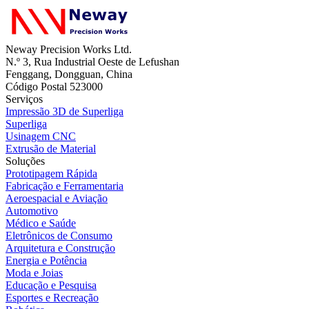
Neway Precision Works Ltd.
N.º 3, Rua Industrial Oeste de Lefushan
Fenggang, Dongguan, China
Código Postal 523000
Serviços
Impressão 3D de Superliga
Superliga
Usinagem CNC
Extrusão de Material
Soluções
Prototipagem Rápida
Fabricação e Ferramentaria
Aeroespacial e Aviação
Automotivo
Médico e Saúde
Eletrônicos de Consumo
Arquitetura e Construção
Energia e Potência
Moda e Joias
Educação e Pesquisa
Esportes e Recreação