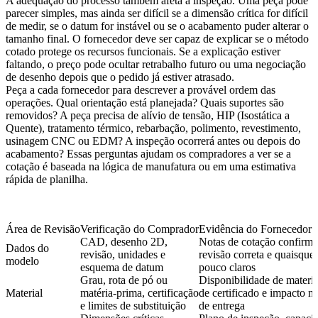
A adequação do processo também afeta a inspeção. Uma peça pode
parecer simples, mas ainda ser difícil se a dimensão crítica for difícil
de medir, se o datum for instável ou se o acabamento puder alterar o
tamanho final. O fornecedor deve ser capaz de explicar se o método
cotado protege os recursos funcionais. Se a explicação estiver
faltando, o preço pode ocultar retrabalho futuro ou uma negociação
de desenho depois que o pedido já estiver atrasado.
Peça a cada fornecedor para descrever a provável ordem das
operações. Qual orientação está planejada? Quais suportes são
removidos? A peça precisa de alívio de tensão, HIP (Isostática a
Quente), tratamento térmico, rebarbação, polimento, revestimento,
usinagem CNC ou EDM? A inspeção ocorrerá antes ou depois do
acabamento? Essas perguntas ajudam os compradores a ver se a
cotação é baseada na lógica de manufatura ou em uma estimativa
rápida de planilha.
Área de Revisão
Verificação do Comprador
Evidência do Fornecedor a 
CAD, desenho 2D,
Notas de cotação confirm
Dados do
revisão, unidades e
revisão correta e quaisquer
modelo
esquema de datum
pouco claros
Grau, rota de pó ou
Disponibilidade de materia
Material
matéria-prima, certificação
de certificado e impacto n
e limites de substituição
de entrega