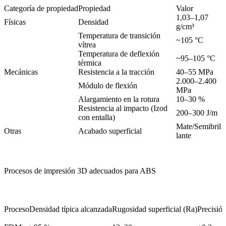
Categoría de propiedad
Propiedad
Valor
1,03–1,07
Físicas
Densidad
g/cm³
Temperatura de transición
~105 °C
vítrea
Temperatura de deflexión
~95–105 °C
térmica
Mecánicas
Resistencia a la tracción
40–55 MPa
2.000–2.400
Módulo de flexión
MPa
Alargamiento en la rotura
10–30 %
Resistencia al impacto (Izod
200–300 J/m
con entalla)
Mate/Semibril
Otras
Acabado superficial
lante
Procesos de impresión 3D adecuados para ABS
Proceso
Densidad típica alcanzada
Rugosidad superficial (Ra)
Precisió