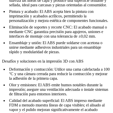
suaviza las líneas de capa y produce una superficie brillante y
sellada, ideal para carcasas y piezas orientadas al consumidor.
Pintura y acabado
: El ABS acepta bien la pintura con
imprimación y acabados acrílicos, permitiendo la
personalización y mejora estética de componentes funcionales.
Eliminación de soportes y recorte CNC
: El acabado manual o
mediante CNC garantiza precisión para agujeros, uniones e
interfaces de montaje con una tolerancia de ±0,02 mm.
Ensamblaje y unión
: El ABS puede soldarse con acetona o
unirse mediante adhesivos industriales para un ensamblaje
rápido y modularidad de piezas.
Desafíos y soluciones en la impresión 3D con ABS
Deformación y contracción:
Utilice una cama calefactada a 100
°C y una cámara cerrada para reducir la contracción y mejorar
la adhesión de la primera capa.
Olor y emisiones:
El ABS emite humos notables durante la
impresión; asegure una ventilación adecuada o instale sistemas
de filtración para entornos interiores.
Calidad del acabado superficial:
El ABS impreso mediante
FDM a menudo muestra líneas de capa visibles; el alisado al
vapor y el pulido mejoran significativamente el acabado