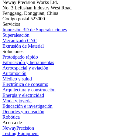
Neway Precision Works Ltd.
No. 3 Lefushan Industry West Road
Fenggang, Dongguan, China
Código postal 523000
Servicios
Impresión 3D de Superaleaciones
Superaleación
Mecanizado CNC
Extrusión de Material
Soluciones
Prototipado rápido
Fabricación y herramientas
Aeroespacial y aviación
Automoción
Médico y salud
Electrónica de consumo
Arquitectura y construcción
Energía y electricidad
Moda y joyería
Educación e investigación
Deportes y recreación
Robótica
Acerca de
NewayPrecision
Testing Equipment