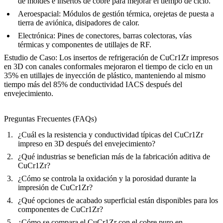
de moldes e insertos de cobre para mejorar el tiempo de ciclo.
Aeroespacial:
Módulos de gestión térmica, orejetas de puesta a
tierra de aviónica, disipadores de calor.
Electrónica:
Pines de conectores, barras colectoras, vías
térmicas y componentes de utillajes de RF.
Estudio de Caso:
Los insertos de refrigeración de CuCr1Zr impresos
en 3D con canales conformales mejoraron el tiempo de ciclo en un
35% en utillajes de inyección de plástico, manteniendo al mismo
tiempo más del 85% de conductividad IACS después del
envejecimiento.
Preguntas Frecuentes (FAQs)
¿Cuál es la resistencia y conductividad típicas del CuCr1Zr
impreso en 3D después del envejecimiento?
¿Qué industrias se benefician más de la fabricación aditiva de
CuCr1Zr?
¿Cómo se controla la oxidación y la porosidad durante la
impresión de CuCr1Zr?
¿Qué opciones de acabado superficial están disponibles para los
componentes de CuCr1Zr?
¿Cómo se compara el CuCr1Zr con el cobre puro en