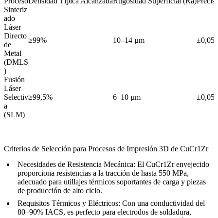
Proceso
Densidad Típica Alcanzada
Rugosidad Superficial (Ra)
Precis
Sinteriz
ado
Láser
Directo
≥99%
10–14 µm
±0,05
de
Metal
(DMLS
)
Fusión
Láser
Selectiv
≥99,5%
6–10 µm
±0,05
a
(SLM)
Criterios de Selección para Procesos de Impresión 3D de CuCr1Zr
Necesidades de Resistencia Mecánica:
El CuCr1Zr envejecido
proporciona resistencias a la tracción de hasta 550 MPa,
adecuado para utillajes térmicos soportantes de carga y piezas
de producción de alto ciclo.
Requisitos Térmicos y Eléctricos:
Con una conductividad del
80–90% IACS, es perfecto para electrodos de soldadura,