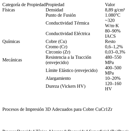
Categoría de Propiedad
Propiedad
Valor
Físicas
Densidad
8,89 g/cm³
Punto de Fusión
1.080°C
~320
Conductividad Térmica
W/m·K
80–90%
Conductividad Eléctrica
IACS
Químicas
Cobre (Cu)
Resto
Cromo (Cr)
0,6–1,2%
Circonio (Zr)
0,03–0,3%
Resistencia a la Tracción
480–550
Mecánicas
(envejecido)
MPa
400–500
Límite Elástico (envejecido)
MPa
Alargamiento
10–20%
120–160
Dureza (Vickers HV)
HV
Procesos de Impresión 3D Adecuados para Cobre CuCr1Zr