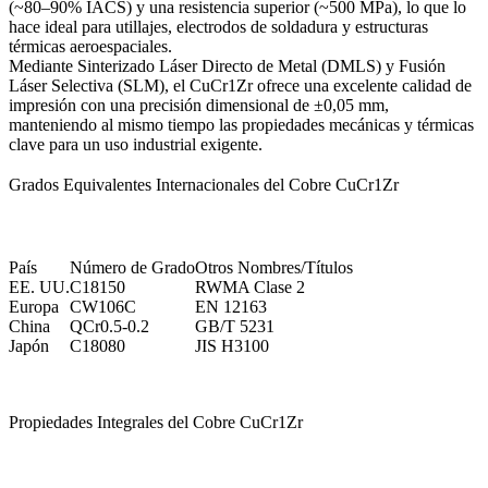
(~80–90% IACS) y una resistencia superior (~500 MPa), lo que lo
hace ideal para utillajes, electrodos de soldadura y estructuras
térmicas aeroespaciales.
Mediante
Sinterizado Láser Directo de Metal (DMLS)
y
Fusión
Láser Selectiva (SLM)
, el CuCr1Zr ofrece una excelente calidad de
impresión con una precisión dimensional de ±0,05 mm,
manteniendo al mismo tiempo las propiedades mecánicas y térmicas
clave para un uso industrial exigente.
Grados Equivalentes Internacionales del Cobre CuCr1Zr
País
Número de Grado
Otros Nombres/Títulos
EE. UU.
C18150
RWMA Clase 2
Europa
CW106C
EN 12163
China
QCr0.5-0.2
GB/T 5231
Japón
C18080
JIS H3100
Propiedades Integrales del Cobre CuCr1Zr