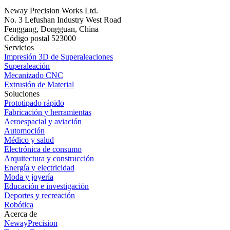
Neway Precision Works Ltd.
No. 3 Lefushan Industry West Road
Fenggang, Dongguan, China
Código postal 523000
Servicios
Impresión 3D de Superaleaciones
Superaleación
Mecanizado CNC
Extrusión de Material
Soluciones
Prototipado rápido
Fabricación y herramientas
Aeroespacial y aviación
Automoción
Médico y salud
Electrónica de consumo
Arquitectura y construcción
Energía y electricidad
Moda y joyería
Educación e investigación
Deportes y recreación
Robótica
Acerca de
NewayPrecision