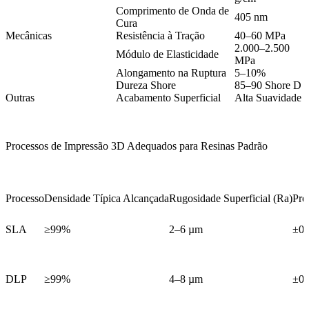
Comprimento de Onda de
405 nm
Cura
Mecânicas
Resistência à Tração
40–60 MPa
2.000–2.500
Módulo de Elasticidade
MPa
Alongamento na Ruptura
5–10%
Dureza Shore
85–90 Shore D
Outras
Acabamento Superficial
Alta Suavidade
Processos de Impressão 3D Adequados para Resinas Padrão
Processo
Densidade Típica Alcançada
Rugosidade Superficial (Ra)
Pre
SLA
≥99%
2–6 µm
±0
DLP
≥99%
4–8 µm
±0