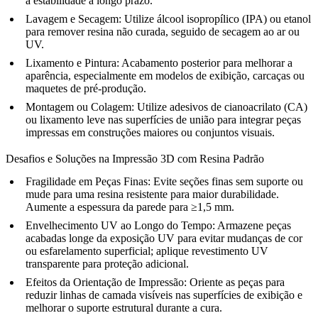
a estabilidade a longo prazo.
Lavagem e Secagem
: Utilize álcool isopropílico (IPA) ou etanol
para remover resina não curada, seguido de secagem ao ar ou
UV.
Lixamento e Pintura
: Acabamento posterior para melhorar a
aparência, especialmente em modelos de exibição, carcaças ou
maquetes de pré-produção.
Montagem ou Colagem
: Utilize adesivos de cianoacrilato (CA)
ou lixamento leve nas superfícies de união para integrar peças
impressas em construções maiores ou conjuntos visuais.
Desafios e Soluções na Impressão 3D com Resina Padrão
Fragilidade em Peças Finas:
Evite seções finas sem suporte ou
mude para uma resina resistente para maior durabilidade.
Aumente a espessura da parede para ≥1,5 mm.
Envelhecimento UV ao Longo do Tempo:
Armazene peças
acabadas longe da exposição UV para evitar mudanças de cor
ou esfarelamento superficial; aplique revestimento UV
transparente para proteção adicional.
Efeitos da Orientação de Impressão:
Oriente as peças para
reduzir linhas de camada visíveis nas superfícies de exibição e
melhorar o suporte estrutural durante a cura.