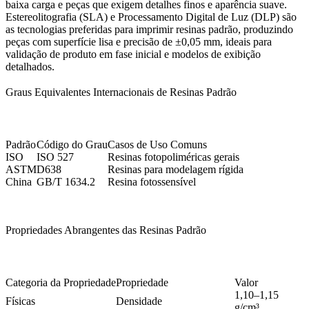
baixa carga e peças que exigem detalhes finos e aparência suave.
Estereolitografia (SLA)
e
Processamento Digital de Luz (DLP)
são
as tecnologias preferidas para imprimir resinas padrão, produzindo
peças com superfície lisa e precisão de ±0,05 mm, ideais para
validação de produto em fase inicial e modelos de exibição
detalhados.
Graus Equivalentes Internacionais de Resinas Padrão
Padrão
Código do Grau
Casos de Uso Comuns
ISO
ISO 527
Resinas fotopoliméricas gerais
ASTM
D638
Resinas para modelagem rígida
China
GB/T 1634.2
Resina fotossensível
Propriedades Abrangentes das Resinas Padrão
Categoria da Propriedade
Propriedade
Valor
1,10–1,15
Físicas
Densidade
g/cm³