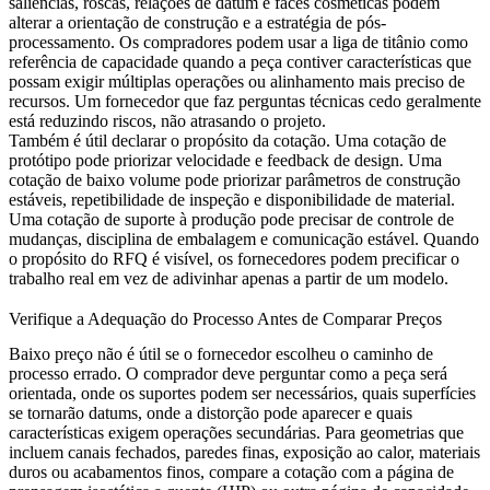
saliências, roscas, relações de datum e faces cosméticas podem
alterar a orientação de construção e a estratégia de pós-
processamento. Os compradores podem usar a
liga de titânio
como
referência de capacidade quando a peça contiver características que
possam exigir múltiplas operações ou alinhamento mais preciso de
recursos. Um fornecedor que faz perguntas técnicas cedo geralmente
está reduzindo riscos, não atrasando o projeto.
Também é útil declarar o propósito da cotação. Uma cotação de
protótipo pode priorizar velocidade e feedback de design. Uma
cotação de baixo volume pode priorizar parâmetros de construção
estáveis, repetibilidade de inspeção e disponibilidade de material.
Uma cotação de suporte à produção pode precisar de controle de
mudanças, disciplina de embalagem e comunicação estável. Quando
o propósito do RFQ é visível, os fornecedores podem precificar o
trabalho real em vez de adivinhar apenas a partir de um modelo.
Verifique a Adequação do Processo Antes de Comparar Preços
Baixo preço não é útil se o fornecedor escolheu o caminho de
processo errado. O comprador deve perguntar como a peça será
orientada, onde os suportes podem ser necessários, quais superfícies
se tornarão datums, onde a distorção pode aparecer e quais
características exigem operações secundárias. Para geometrias que
incluem canais fechados, paredes finas, exposição ao calor, materiais
duros ou acabamentos finos, compare a cotação com a página de