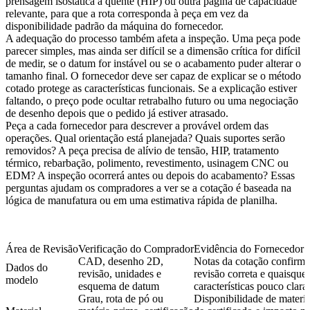
prensagem isostática a quente (HIP)
ou outra página de capacidade
relevante, para que a rota corresponda à peça em vez da
disponibilidade padrão da máquina do fornecedor.
A adequação do processo também afeta a inspeção. Uma peça pode
parecer simples, mas ainda ser difícil se a dimensão crítica for difícil
de medir, se o datum for instável ou se o acabamento puder alterar o
tamanho final. O fornecedor deve ser capaz de explicar se o método
cotado protege as características funcionais. Se a explicação estiver
faltando, o preço pode ocultar retrabalho futuro ou uma negociação
de desenho depois que o pedido já estiver atrasado.
Peça a cada fornecedor para descrever a provável ordem das
operações. Qual orientação está planejada? Quais suportes serão
removidos? A peça precisa de alívio de tensão, HIP, tratamento
térmico, rebarbação, polimento, revestimento, usinagem CNC ou
EDM? A inspeção ocorrerá antes ou depois do acabamento? Essas
perguntas ajudam os compradores a ver se a cotação é baseada na
lógica de manufatura ou em uma estimativa rápida de planilha.
Área de Revisão
Verificação do Comprador
Evidência do Fornecedor a 
CAD, desenho 2D,
Notas da cotação confirm
Dados do
revisão, unidades e
revisão correta e quaisquer
modelo
esquema de datum
características pouco clara
Grau, rota de pó ou
Disponibilidade de materia