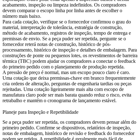
acabamento, inspeção ou limpeza indefinidos. Os compradores
devem comparar o escopo linha por linha antes de escolher o
número mais baixo.
Para cada cotação, verifique se o fornecedor confirmou o grau do
material, interpretação de tolerância, estratégia de construção,
método de acabamento, registros de inspeção, tempo de entrega e
premissas de envio. Se a peça puder ser repetida, pergunte se o
fornecedor reterá notas de construção, histórico de pós-
processamento, histórico de inspeção e detalhes de embalagem. Para
construções de ponte ou pequenos lotes, os
revestimentos de barreira
térmica (TBC)
podem ajudar os compradores a conectar o feedback
do primeiro pedido com o planejamento de produção repetida.
A pressão de preço é normal, mas um escopo pouco claro é caro.
Uma cotação que deixa premissas-chave em branco frequentemente
cria ordens de alteração, perguntas de engenharia tardias ou peças
rejeitadas. Uma cotação ligeiramente mais alta com escopo de
manufatura claro pode ser mais barata quando reduz o risco, evita
retrabalho e mantém o cronograma de lançamento estável.
Planeje para Inspeção e Repetibilidade
Se a peça puder ser repetida, os compradores devem pensar além do
primeiro pedido. Confirme se dispositivos, relatórios de inspeção,
notas de embalagem, histórico de revisão e feedback do fornecedor
podem ser retidos. A repetibilidade é geralmente mais fácil de