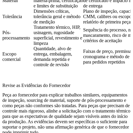
Material
matéria-prima, certificação
de certificado e impacto n
e limites de substituição
de entrega
Dimensões críticas,
Plano de inspeção, capaci
Tolerância
tolerância geral e método
CMM, calibres ou escopo
de medição
relatório de primeira peça
Tratamento térmico, HIP,
Sequência do processo, no
Pós-
usinagem, rugosidade
mascaramento, risco de m
processamento
superficial, revestimento e
critérios de aceitação
limpeza
Quantidade, alvo de
Faixas de preço, premissas
Escopo
entrega, embalagem,
cronograma e método de s
comercial
demanda repetida e
para pedidos repetidos
controle de revisão
Revise as Evidências do Fornecedor
Peça ao fornecedor para explicar trabalhos similares, equipamentos
de inspeção, sourcing de material, suporte de pós-processamento e
como peças não conformes são tratadas. Para peças que precisam de
controle mais rigoroso, alinhe a solicitação com o
tratamento térmico
para que as expectativas de qualidade sejam visíveis antes do início
da produção. As evidências devem ser específicas o suficiente para
suportar o projeto, não uma afirmação genérica de que o fornecedor
pode imprimir tudo.