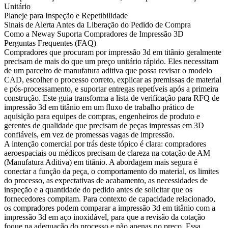
Unitário
Planeje para Inspeção e Repetibilidade
Sinais de Alerta Antes da Liberação do Pedido de Compra
Como a Neway Suporta Compradores de Impressão 3D
Perguntas Frequentes (FAQ)
Compradores que procuram por
impressão 3d em titânio
geralmente
precisam de mais do que um preço unitário rápido. Eles necessitam
de um parceiro de manufatura aditiva que possa revisar o modelo
CAD, escolher o processo correto, explicar as premissas de material
e pós-processamento, e suportar entregas repetíveis após a primeira
construção. Este guia transforma a lista de verificação para RFQ de
impressão 3d em titânio em um fluxo de trabalho prático de
aquisição para equipes de compras, engenheiros de produto e
gerentes de qualidade que precisam de peças impressas em 3D
confiáveis, em vez de promessas vagas de impressão.
A intenção comercial por trás deste tópico é clara: compradores
aeroespaciais ou médicos precisam de clareza na cotação de AM
(Manufatura Aditiva) em titânio. A abordagem mais segura é
conectar a função da peça, o comportamento do material, os limites
do processo, as expectativas de acabamento, as necessidades de
inspeção e a quantidade do pedido antes de solicitar que os
fornecedores compitam. Para contexto de capacidade relacionado,
os compradores podem comparar a
impressão 3d em titânio
com a
impressão 3d em aço inoxidável
, para que a revisão da cotação
foque na adequação do processo e não apenas no preço. Essa