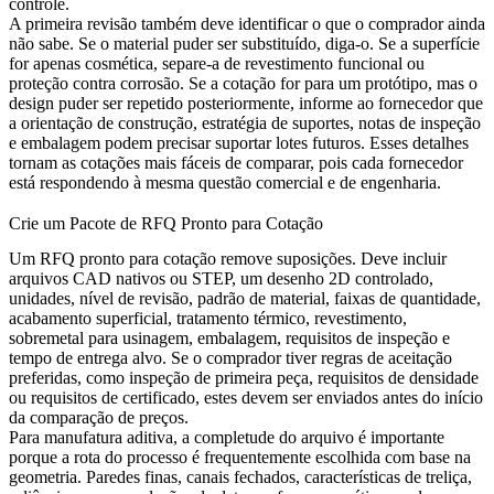
controle.
A primeira revisão também deve identificar o que o comprador ainda
não sabe. Se o material puder ser substituído, diga-o. Se a superfície
for apenas cosmética, separe-a de revestimento funcional ou
proteção contra corrosão. Se a cotação for para um protótipo, mas o
design puder ser repetido posteriormente, informe ao fornecedor que
a orientação de construção, estratégia de suportes, notas de inspeção
e embalagem podem precisar suportar lotes futuros. Esses detalhes
tornam as cotações mais fáceis de comparar, pois cada fornecedor
está respondendo à mesma questão comercial e de engenharia.
Crie um Pacote de RFQ Pronto para Cotação
Um RFQ pronto para cotação remove suposições. Deve incluir
arquivos CAD nativos ou STEP, um desenho 2D controlado,
unidades, nível de revisão, padrão de material, faixas de quantidade,
acabamento superficial, tratamento térmico, revestimento,
sobremetal para usinagem, embalagem, requisitos de inspeção e
tempo de entrega alvo. Se o comprador tiver regras de aceitação
preferidas, como inspeção de primeira peça, requisitos de densidade
ou requisitos de certificado, estes devem ser enviados antes do início
da comparação de preços.
Para manufatura aditiva, a completude do arquivo é importante
porque a rota do processo é frequentemente escolhida com base na
geometria. Paredes finas, canais fechados, características de treliça,