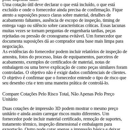
Uma cotação útil deve declarar o que está incluído, o que está
excluído e onde o fornecedor ainda precisa de confirmação. Fique
atento a suposições pouco claras sobre material, detalhes de
acabamento faltantes, ausência de escopo de inspeção, timing de
entrega vago ou silêncio sobre características críticas. Essas lacunas
muitas vezes se tornam perguntas de engenharia tardias, peças
rejeitadas ou pressão de cronograma evitável. Um fornecedor que
documenta suposições dá ao comprador uma base mais limpa para
negociação.
As evidências do fornecedor podem incluir relatórios de inspeção de
amostra, fotos do processo, listas de equipamentos, parceiros de
acabamento, exemplos de certificados de material, notas de
embalagem ou uma breve explicação de como peças similares foram
controladas. O objetivo não é exigir dados confidenciais de clientes.
O objetivo é confirmar que o fornecedor entende o tipo de risco que
seu desenho cria e tem uma maneira prática de controlá-lo.
Compare Cotações Pelo Risco Total, Não Apenas Pelo Preço
Unitário
Duas cotações de impressão 3D podem mostrar o mesmo preço
unitário e ainda assim carregar riscos muito diferentes. Um
fornecedor pode incluir material certificado, remoção de suportes,
tratamento térmico, inspeção dimensional e embalagem para
exportação. Outro pode cotar apenas a impressão básica e deixar