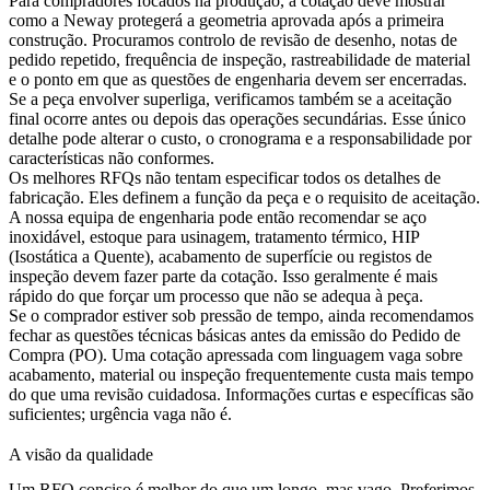
Para compradores focados na produção, a cotação deve mostrar
como a Neway protegerá a geometria aprovada após a primeira
construção. Procuramos controlo de revisão de desenho, notas de
pedido repetido, frequência de inspeção, rastreabilidade de material
e o ponto em que as questões de engenharia devem ser encerradas.
Se a peça envolver
superliga
, verificamos também se a aceitação
final ocorre antes ou depois das operações secundárias. Esse único
detalhe pode alterar o custo, o cronograma e a responsabilidade por
características não conformes.
Os melhores RFQs não tentam especificar todos os detalhes de
fabricação. Eles definem a função da peça e o requisito de aceitação.
A nossa equipa de engenharia pode então recomendar se
aço
inoxidável
, estoque para usinagem, tratamento térmico, HIP
(Isostática a Quente), acabamento de superfície ou registos de
inspeção devem fazer parte da cotação. Isso geralmente é mais
rápido do que forçar um processo que não se adequa à peça.
Se o comprador estiver sob pressão de tempo, ainda recomendamos
fechar as questões técnicas básicas antes da emissão do Pedido de
Compra (PO). Uma cotação apressada com linguagem vaga sobre
acabamento, material ou inspeção frequentemente custa mais tempo
do que uma revisão cuidadosa. Informações curtas e específicas são
suficientes; urgência vaga não é.
A visão da qualidade
Um RFQ conciso é melhor do que um longo, mas vago. Preferimos