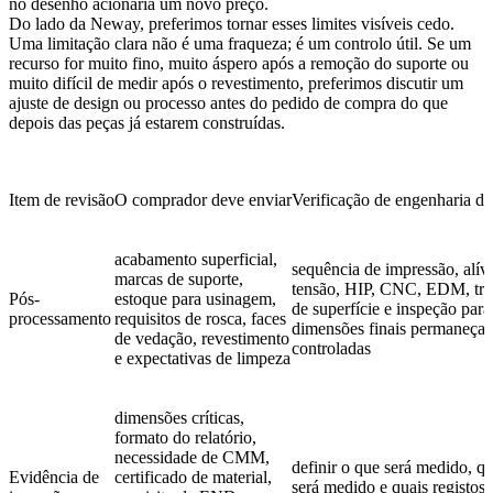
no desenho acionaria um novo preço.
Do lado da Neway, preferimos tornar esses limites visíveis cedo.
Uma limitação clara não é uma fraqueza; é um controlo útil. Se um
recurso for muito fino, muito áspero após a remoção do suporte ou
muito difícil de medir após o revestimento, preferimos discutir um
ajuste de design ou processo antes do pedido de compra do que
depois das peças já estarem construídas.
Item de revisão
O comprador deve enviar
Verificação de engenharia 
acabamento superficial,
sequência de impressão, alív
marcas de suporte,
tensão, HIP, CNC, EDM, tra
Pós-
estoque para usinagem,
de superfície e inspeção para
processamento
requisitos de rosca, faces
dimensões finais permaneça
de vedação, revestimento
controladas
e expectativas de limpeza
dimensões críticas,
formato do relatório,
necessidade de CMM,
definir o que será medido, q
Evidência de
certificado de material,
será medido e quais registos 