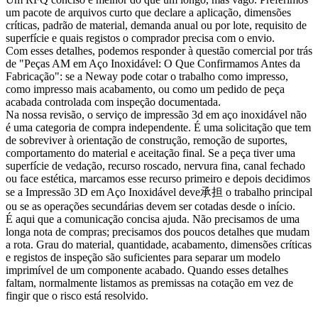
um pacote de arquivos curto que declare a aplicação, dimensões
críticas, padrão de material, demanda anual ou por lote, requisito de
superfície e quais registos o comprador precisa com o envio.
Com esses detalhes, podemos responder à questão comercial por trás
de "Peças AM em Aço Inoxidável: O Que Confirmamos Antes da
Fabricação": se a Neway pode cotar o trabalho como impresso,
como impresso mais acabamento, ou como um pedido de peça
acabada controlada com inspeção documentada.
Na nossa revisão, o serviço de impressão 3d em aço inoxidável não
é uma categoria de compra independente. É uma solicitação que tem
de sobreviver à orientação de construção, remoção de suportes,
comportamento do material e aceitação final. Se a peça tiver uma
superfície de vedação, recurso roscado, nervura fina, canal fechado
ou face estética, marcamos esse recurso primeiro e depois decidimos
se a
Impressão 3D em Aço Inoxidável
deve承担 o trabalho principal
ou se as operações secundárias devem ser cotadas desde o início.
É aqui que a comunicação concisa ajuda. Não precisamos de uma
longa nota de compras; precisamos dos poucos detalhes que mudam
a rota. Grau do material, quantidade, acabamento, dimensões críticas
e registos de inspeção são suficientes para separar um modelo
imprimível de um componente acabado. Quando esses detalhes
faltam, normalmente listamos as premissas na cotação em vez de
fingir que o risco está resolvido.