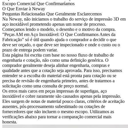
Escopo Comercial Que Confirmaríamos
O Que Enviar à Neway
Perguntas Relacionadas Que Geralmente Esclarecemos
Na Neway, não iniciamos o trabalho do
serviço de impressão 3D em
aço inoxidável
prometendo apenas um nome de processo.
Começamos lendo o modelo, o desenho e o motivo da compra.
"Peças AM em Aço Inoxidável: O Que Confirmamos Antes da
Fabricação" só é útil quando ajuda o comprador a decidir o que
deve ser orçado, o que deve ser inspecionado e onde o custo ou o
prazo de entrega podem variar.
Esta página foi escrita com base no nosso fluxo de trabalho de
engenharia e cotação, não como uma definição genérica. O
comprador geralmente deseja alinhar engenharia, compras e
qualidade antes que a cotação seja aprovada. Para isso, precisamos
entender se a escolha do material está pronta para cotação ou se
precisa de revisão de engenharia primeiro, antes de tratarmos a
solicitação como uma consulta de preço normal.
Os erros mais caros em peças impressas de superligas, aço
inoxidável e cobre raramente são causados apenas pela impressão.
Eles surgem de notas de material pouco claras, critérios de aceitação
ausentes, pós-processamento subestimado ou cotações de
fornecedores que não incluem o mesmo escopo. Utilizamos as
verificações abaixo para tornar a comparação comercial mais
honesta.