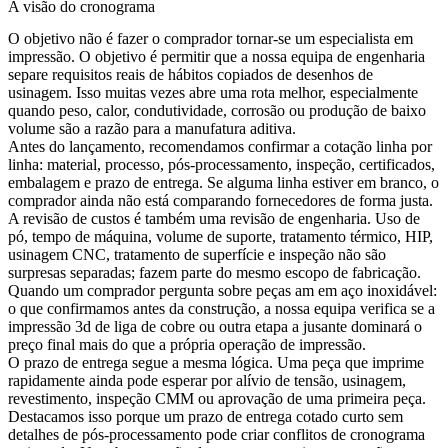
A visão do cronograma
O objetivo não é fazer o comprador tornar-se um especialista em
impressão. O objetivo é permitir que a nossa equipa de engenharia
separe requisitos reais de hábitos copiados de desenhos de
usinagem. Isso muitas vezes abre uma rota melhor, especialmente
quando peso, calor, condutividade, corrosão ou produção de baixo
volume são a razão para a manufatura aditiva.
Antes do lançamento, recomendamos confirmar a cotação linha por
linha: material, processo, pós-processamento, inspeção, certificados,
embalagem e prazo de entrega. Se alguma linha estiver em branco, o
comprador ainda não está comparando fornecedores de forma justa.
A revisão de custos é também uma revisão de engenharia. Uso de
pó, tempo de máquina, volume de suporte, tratamento térmico, HIP,
usinagem CNC, tratamento de superfície e inspeção não são
surpresas separadas; fazem parte do mesmo escopo de fabricação.
Quando um comprador pergunta sobre peças am em aço inoxidável:
o que confirmamos antes da construção, a nossa equipa verifica se a
impressão 3d de liga de cobre
ou outra etapa a jusante dominará o
preço final mais do que a própria operação de impressão.
O prazo de entrega segue a mesma lógica. Uma peça que imprime
rapidamente ainda pode esperar por alívio de tensão, usinagem,
revestimento, inspeção CMM ou aprovação de uma primeira peça.
Destacamos isso porque um prazo de entrega cotado curto sem
detalhes de pós-processamento pode criar conflitos de cronograma