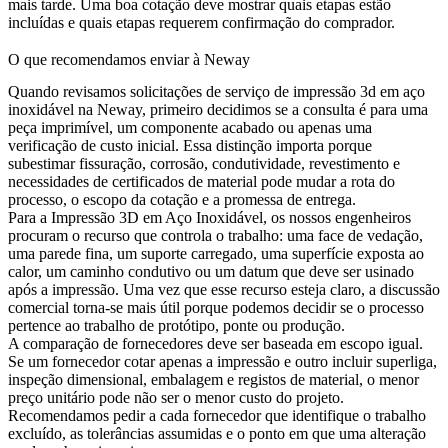
mais tarde. Uma boa cotação deve mostrar quais etapas estão
incluídas e quais etapas requerem confirmação do comprador.
O que recomendamos enviar à Neway
Quando revisamos solicitações de serviço de impressão 3d em aço
inoxidável na Neway, primeiro decidimos se a consulta é para uma
peça imprimível, um componente acabado ou apenas uma
verificação de custo inicial. Essa distinção importa porque
subestimar fissuração, corrosão, condutividade, revestimento e
necessidades de certificados de material pode mudar a rota do
processo, o escopo da cotação e a promessa de entrega.
Para a
Impressão 3D em Aço Inoxidável
, os nossos engenheiros
procuram o recurso que controla o trabalho: uma face de vedação,
uma parede fina, um suporte carregado, uma superfície exposta ao
calor, um caminho condutivo ou um datum que deve ser usinado
após a impressão. Uma vez que esse recurso esteja claro, a discussão
comercial torna-se mais útil porque podemos decidir se o processo
pertence ao trabalho de protótipo, ponte ou produção.
A comparação de fornecedores deve ser baseada em escopo igual.
Se um fornecedor cotar apenas a impressão e outro incluir
superliga
,
inspeção dimensional, embalagem e registos de material, o menor
preço unitário pode não ser o menor custo do projeto.
Recomendamos pedir a cada fornecedor que identifique o trabalho
excluído, as tolerâncias assumidas e o ponto em que uma alteração