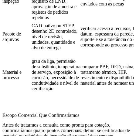
inspeção
requisito de END,
enviados com as peças
aprovação de amostra e
registos de pedidos
repetidos
CAD nativo ou STEP,
verificar acesso a recursos, l
desenho 2D controlado,
Pacote de
datum, espessura da parede, 
nível de revisão,
arquivos
suporte e se a tolerância do 
unidades, quantidade e
corresponde ao processo pre
alvo de entrega
grau da liga, permissão
de substituto, temperatura
comparar PBF, DED, usina
Material e
de serviço, exposição à
tratamento térmico, HIP,
processo
corrosão, necessidade de
revestimento e disponibilida
condutividade e nível de
material antes de nomear uma
certificação
Escopo Comercial Que Confirmaríamos
Antes de tratarmos a consulta como pronta para cotação,
confirmaríamos quatro pontos comerciais: definir se certificados de
material ou relatórios de inspeção são necessários; separar