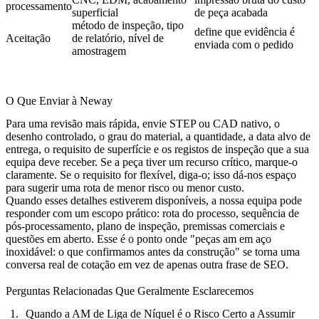
processamento
superficial
de peça acabada
método de inspeção, tipo
define que evidência é
Aceitação
de relatório, nível de
enviada com o pedido
amostragem
O Que Enviar à Neway
Para uma revisão mais rápida, envie STEP ou CAD nativo, o
desenho controlado, o grau do material, a quantidade, a data alvo de
entrega, o requisito de superfície e os registos de inspeção que a sua
equipa deve receber. Se a peça tiver um recurso crítico, marque-o
claramente. Se o requisito for flexível, diga-o; isso dá-nos espaço
para sugerir uma rota de menor risco ou menor custo.
Quando esses detalhes estiverem disponíveis, a nossa equipa pode
responder com um escopo prático: rota do processo, sequência de
pós-processamento, plano de inspeção, premissas comerciais e
questões em aberto. Esse é o ponto onde "peças am em aço
inoxidável: o que confirmamos antes da construção" se torna uma
conversa real de cotação em vez de apenas outra frase de SEO.
Perguntas Relacionadas Que Geralmente Esclarecemos
Quando a AM de Liga de Níquel é o Risco Certo a Assumir