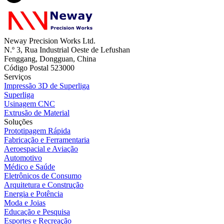
Neway Precision Works Ltd.
N.º 3, Rua Industrial Oeste de Lefushan
Fenggang, Dongguan, China
Código Postal 523000
Serviços
Impressão 3D de Superliga
Superliga
Usinagem CNC
Extrusão de Material
Soluções
Prototipagem Rápida
Fabricação e Ferramentaria
Aeroespacial e Aviação
Automotivo
Médico e Saúde
Eletrônicos de Consumo
Arquitetura e Construção
Energia e Potência
Moda e Joias
Educação e Pesquisa
Esportes e Recreação