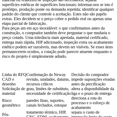
superfícies estéticas de superfícies funcionais; informar-nos se isto é
protótipo, produção ponte ou demanda repetida; identificar qualquer
padrão do cliente que controle a aceitação. Estes não são papéis
extras. Eles decidem se o preço cobre o pedido real ou apenas uma
etapa parcial de fabricação.
Para peças am em aço inoxidável: o que confirmamos antes da
construção, o comprador também deve perguntar o que mudaria o
preço cotado. Uma tolerância mais apertada, material certificado,
entrega mais rápida, HIP adicionado, inspeção extra ou acabamento
estético podem ser razoáveis, mas devem ser visíveis. Se esses itens
permanecerem ocultos, a cotação pode parecer atraente enquanto o
risco do projeto é simplesmente adiado.
Linha do RFQ
Confirmação da Neway
Decisão do comprador
CAD e
revisão, unidades, datums,
impede suposições erradas
desenho
recursos críticos
antes da precificação
Solicitação de
grau, limites de substituto,
altera a disponibilidade da
material
necessidade de certificação
liga e o prazo de entrega
direciona a rota do
Risco
paredes finas, suportes,
processo e o esforço de
geométrico
canais fechados, estoque
acabamento
tratamento térmico, HIP,
separa o custo de
Pós-
CNC, EDM, acabamento
impressão bruta do custo