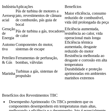
Indústria
Aplicações
Benefícios
Pás de turbina de motores a
Maior eficiência, consumo
Aeroesp
jato, revestimentos de câmara
reduzido de combustível,
acial
de combustão, pás guia de
vida útil prolongada da peça
bocal
Geração
Eficiência aumentada,
Pás de turbina a gás, trocadores
de
resistência ao calor, vida
de calor
Energia
operacional mais longa
Eficiência térmica
Automo
Componentes do motor,
aumentada, desgaste
tiva
sistemas de escape
reduzido do motor
Resistência melhorada ao
Petróleo
Ferramentas de perfuração,
desgaste e corrosão em alta
& Gás
bombas, válvulas
temperatura
Durabilidade e proteção
Turbinas a gás, sistemas de
Marinha
aprimoradas em ambientes
propulsão
marinhos extremos
Benefícios dos Revestimentos TBC
Desempenho Aprimorado
: Os TBCs permitem que os
componentes desempenhem em temperaturas mais altas,
melhorando a eficiência e o desempenho. Isto é especialmente