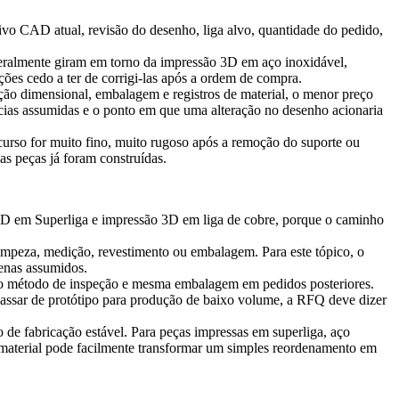
uivo CAD atual, revisão do desenho, liga alvo, quantidade do pedido,
geralmente giram em torno da
impressão 3D em aço inoxidável
,
ções cedo a ter de corrigi-las após a ordem de compra.
eção dimensional, embalagem e registros de material, o menor preço
ncias assumidas e o ponto em que uma alteração no desenho acionaria
ecurso for muito fino, muito rugoso após a remoção do suporte ou
as peças já foram construídas.
3D em Superliga
e
impressão 3D em liga de cobre
, porque o caminho
impeza, medição, revestimento ou embalagem. Para este tópico, o
penas assumidos.
mo método de inspeção e mesma embalagem em pedidos posteriores.
 passar de protótipo para produção de baixo volume, a RFQ deve dizer
e fabricação estável. Para peças impressas em superliga, aço
de material pode facilmente transformar um simples reordenamento em