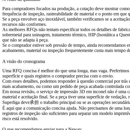
Para compradores focados na produção, a cotação deve mostrar como 
frequência de inspeção, rastreabilidade de material e o ponto em que
Se a peça envolver
aço inoxidável
, também verificamos se a aceitação
recursos não conformes.
As melhores RFQs não tentam especificar todos os detalhes de fabric
sobremetal para usinagem, tratamento térmico, HIP (Isostática a Quent
que não se adapta à peça.
Se o comprador estiver sob pressão de tempo, ainda recomendamos en
acabamento, material ou inspeção frequentemente custa mais tempo do 
A visão do cronograma
Uma RFQ concisa é melhor do que uma longa, mas vaga. Preferimos um 
superfície e quais registros o comprador precisa com o envio.
Com esses detalhes, podemos responder à questão comercial por trá
mais acabamento, ou como um pedido de peça acabada controlada c
Em nossa revisão, o serviço de impressão 3D em inconel não é uma ca
material e aceitação final. Se a peça tiver uma superfície de vedação,
Superliga
deve承担 o trabalho principal ou se as operações secundária
É aqui que a comunicação concisa ajuda. Não precisamos de uma long
registros de inspeção são suficientes para separar um modelo imprim
risco está resolvido.
O que recomendamos enviar para a Neway