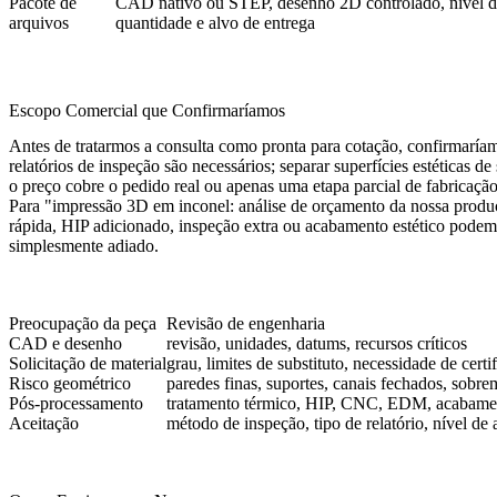
Pacote de
CAD nativo ou STEP, desenho 2D controlado, nível de
arquivos
quantidade e alvo de entrega
Escopo Comercial que Confirmaríamos
Antes de tratarmos a consulta como pronta para cotação, confirmaríamos
relatórios de inspeção são necessários; separar superfícies estéticas 
o preço cobre o pedido real ou apenas uma etapa parcial de fabricação
Para "impressão 3D em inconel: análise de orçamento da nossa produç
rápida, HIP adicionado, inspeção extra ou acabamento estético podem s
simplesmente adiado.
Preocupação da peça
Revisão de engenharia
CAD e desenho
revisão, unidades, datums, recursos críticos
Solicitação de material
grau, limites de substituto, necessidade de certi
Risco geométrico
paredes finas, suportes, canais fechados, sobre
Pós-processamento
tratamento térmico, HIP, CNC, EDM, acabamen
Aceitação
método de inspeção, tipo de relatório, nível d