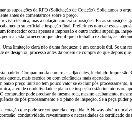
minar as suposições da RFQ (Solicitação de Cotação). Solicitamos o arq
iente antes de comentarmos sobre o preço.
revisão técnica, mas a cotação conterá suposições. Essas suposições 
cabamento superficial e inspeção final. Preferimos nomear essas suposi
m fornecedor cotar apenas a impressão e outro incluir
superliga
, insp
pedir a cada fornecedor que identifique o trabalho excluído, as tolerâ
o. Uma limitação clara não é uma fraqueza; é um controle útil. Se um r
uste de design ou processo antes da ordem de compra do que depois que 
sta padrão. Comparamo-la com rotas adjacentes, incluindo
Impressão 
is quente, mais estética ou com tolerâncias mais apertadas.
 baixo preço unitário tem pouco valor se excluir pós-processamento, l
érmica, alvo de condutividade e plano de inspeção estão incluídos ou a
ga. O comprador pode precisar da mesma rota, mesmo acabamento, mes
sequência de pós-processamento e o plano de inspeção. Se a peça puder
 cotação que pode ser comparada e repetida. A Neway obtém um alvo d
s, corrosão, condutividade, revestimento e necessidades de certificado 