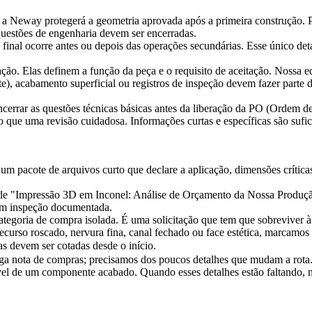
a Neway protegerá a geometria aprovada após a primeira construção. Pr
 questões de engenharia devem ser encerradas.
 final ocorre antes ou depois das operações secundárias. Esse único det
ação. Elas definem a função da peça e o requisito de aceitação. Nossa
e), acabamento superficial ou registros de inspeção devem fazer parte 
cerrar as questões técnicas básicas antes da liberação da PO (Ordem
que uma revisão cuidadosa. Informações curtas e específicas são sufic
pacote de arquivos curto que declare a aplicação, dimensões críticas,
s de "Impressão 3D em Inconel: Análise de Orçamento da Nossa Produç
om inspeção documentada.
tegoria de compra isolada. É uma solicitação que tem que sobreviver 
 recurso roscado, nervura fina, canal fechado ou face estética, marcamo
s devem ser cotadas desde o início.
a nota de compras; precisamos dos poucos detalhes que mudam a rota. 
ível de um componente acabado. Quando esses detalhes estão faltando, 