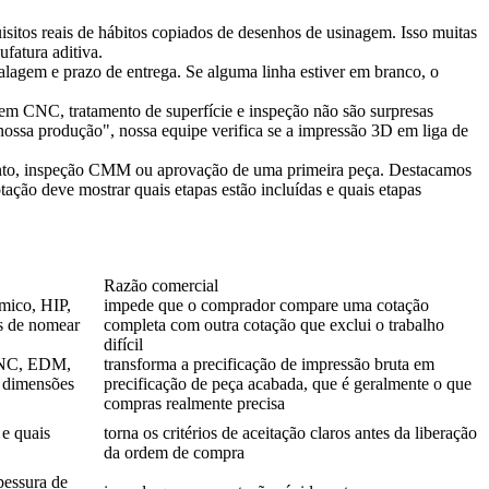
isitos reais de hábitos copiados de desenhos de usinagem. Isso muitas
fatura aditiva.
alagem e prazo de entrega. Se alguma linha estiver em branco, o
em CNC, tratamento de superfície e inspeção não são surpresas
ossa produção", nossa equipe verifica se a
impressão 3D em liga de
mento, inspeção CMM ou aprovação de uma primeira peça. Destacamos
ção deve mostrar quais etapas estão incluídas e quais etapas
Razão comercial
mico, HIP,
impede que o comprador compare uma cotação
es de nomear
completa com outra cotação que exclui o trabalho
difícil
 CNC, EDM,
transforma a precificação de impressão bruta em
s dimensões
precificação de peça acabada, que é geralmente o que
compras realmente precisa
 e quais
torna os critérios de aceitação claros antes da liberação
da ordem de compra
spessura de