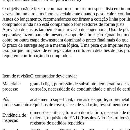
O objetivo não é fazer o comprador se tornar um especialista em impre
vezes abre uma rota melhor, especialmente quando peso, calor, condut
Antes do lançamento, recomendamos confirmar a cotação linha por linh
comprador ainda não está comparando fornecedores de forma justa.
A revisão de custos também é uma revisão de engenharia. Uso de pó, 
separadas; fazem parte do mesmo escopo de fabricação. Quando um co
cobre
ou outra etapa downstream dominará o preço final mais do que 
O prazo de entrega segue a mesma lógica. Uma peça que imprime rap
isso porque um prazo de entrega cotado curto sem detalhes de pós-pro
requerem confirmação do comprador.
Item de revisão
O comprador deve enviar
Material e
grau da liga, permissão de substituto, temperatura de s
processo
corrosão, necessidade de condutividade e nível de cert
Pós-
acabamento superficial, marcas de suporte, sobremetal
processamento
requisitos de rosca, faces de vedação, revestimento e 
dimensões críticas, formato do relatório, necessidade
Evidência de
material, requisito de END (Ensaios Não Destrutivos)
inspeção
registros de pedidos repetidos