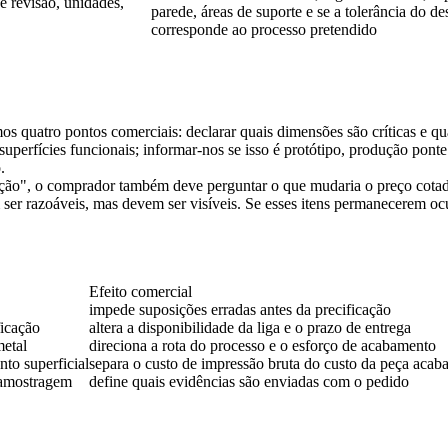
 revisão, unidades,
parede, áreas de suporte e se a tolerância do d
corresponde ao processo pretendido
 quatro pontos comerciais: declarar quais dimensões são críticas e quai
de superfícies funcionais; informar-nos se isso é protótipo, produção po
.
ão", o comprador também deve perguntar o que mudaria o preço cotado.
er razoáveis, mas devem ser visíveis. Se esses itens permanecerem ocul
Efeito comercial
impede suposições erradas antes da precificação
ficação
altera a disponibilidade da liga e o prazo de entrega
metal
direciona a rota do processo e o esforço de acabamento
to superficial
separa o custo de impressão bruta do custo da peça acab
e amostragem
define quais evidências são enviadas com o pedido