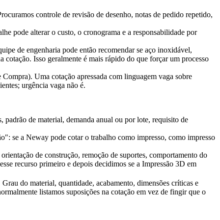
ocuramos controle de revisão de desenho, notas de pedido repetido,
alhe pode alterar o custo, o cronograma e a responsabilidade por
 equipe de engenharia pode então recomendar se
aço inoxidável
,
da cotação. Isso geralmente é mais rápido do que forçar um processo
 de Compra). Uma cotação apressada com linguagem vaga sobre
ientes; urgência vaga não é.
 padrão de material, demanda anual ou por lote, requisito de
ão": se a Neway pode cotar o trabalho como impresso, como impresso
à orientação de construção, remoção de suportes, comportamento do
s esse recurso primeiro e depois decidimos se a
Impressão 3D em
Grau do material, quantidade, acabamento, dimensões críticas e
normalmente listamos suposições na cotação em vez de fingir que o