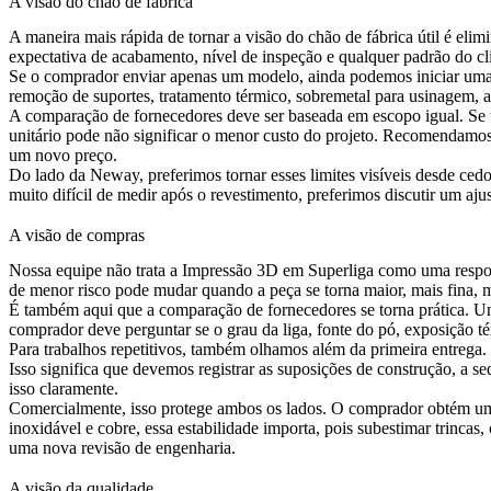
A visão do chão de fábrica
A maneira mais rápida de tornar a visão do chão de fábrica útil é eli
expectativa de acabamento, nível de inspeção e qualquer padrão do cl
Se o comprador enviar apenas um modelo, ainda podemos iniciar uma 
remoção de suportes, tratamento térmico, sobremetal para usinagem, a
A comparação de fornecedores deve ser baseada em escopo igual. Se u
unitário pode não significar o menor custo do projeto. Recomendamos 
um novo preço.
Do lado da Neway, preferimos tornar esses limites visíveis desde ced
muito difícil de medir após o revestimento, preferimos discutir um aj
A visão de compras
Nossa equipe não trata a Impressão 3D em Superliga como uma respo
de menor risco pode mudar quando a peça se torna maior, mais fina, ma
É também aqui que a comparação de fornecedores se torna prática. Um
comprador deve perguntar se o grau da liga, fonte do pó, exposição t
Para trabalhos repetitivos, também olhamos além da primeira entre
Isso significa que devemos registrar as suposições de construção, a 
isso claramente.
Comercialmente, isso protege ambos os lados. O comprador obtém uma
inoxidável e cobre, essa estabilidade importa, pois subestimar trinca
uma nova revisão de engenharia.
A visão da qualidade