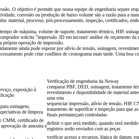
ssão. O objetivo é permitir que nossa equipe de engenharia separe requ
ividade, corrosão ou produção de baixo volume são a razão para a manu
a: material, processo, pós-processamento, inspeção, certificados, emb
tempo de máquina, volume de suporte, tratamento térmico, HIP, usinag
mprador solicita "impressão 3D em inconel: análise de orçamento da n
a própria operação de impressão.
idamente ainda pode esperar por alívio de tensão, usinagem, revesti
cessamento pode criar conflitos de cronograma mais tarde. Uma boa cota
Verificação de engenharia da Neway
comparar PBF, DED, usinagem, tratamento tér
erviço, exposição à
revestimento e disponibilidade de material ant
ificação
uma rota
sequenciar impressão, alívio de tensão, HIP,
 para usinagem,
tratamento de superfície e inspeção para que a
expectativas de limpeza
finais permaneçam controladas
 de CMM, certificado de
definir o que será medido, quando será medido
, aprovação de amostra e
registros serão enviados com as peças
verificar acesso a recursos, lógica de datum, e