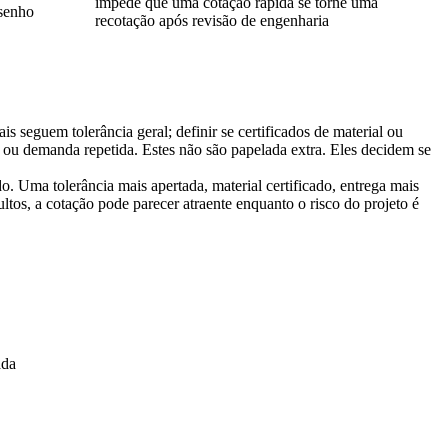
impede que uma cotação rápida se torne uma
esenho
recotação após revisão de engenharia
s seguem tolerância geral; definir se certificados de material ou
nte ou demanda repetida. Estes não são papelada extra. Eles decidem se
 Uma tolerância mais apertada, material certificado, entrega mais
tos, a cotação pode parecer atraente enquanto o risco do projeto é
ada